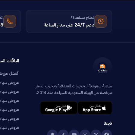
تحتاج مساعدة؟
اتص
دعم 24/7 على مدار الساعة
39
الباقات الس
أفضل عروض 
عروض سياحية
منصة سعودية للحجوزات الفندقية وتجارب السفر.
عروض سياحي
مرخصة من الهيئة السعودية للسياحة منذ 2014.
عروض سياحية
حمّل من
حمّل من
عروض سياحي
Google Play
App Store
عروض سياحية
تابعنا
عروض سياحية