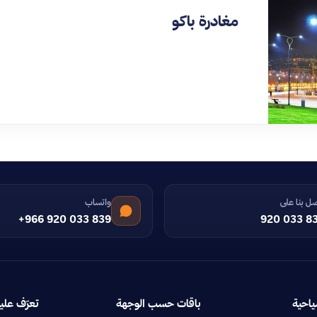
مغادرة باكو
ل بنا على
واتساب
+966 920 033 839
920 033 8
ياحية
باقات حسب الوجهة
تعرّف علين