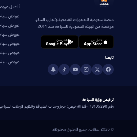
أفضل عروض 
عروض سياحية
منصة سعودية للحجوزات الفندقية وتجارب السفر.
عروض سياحي
مرخصة من الهيئة السعودية للسياحة منذ 2014.
عروض سياحية
حمّل من
حمّل من
عروض سياحي
Google Play
App Store
عروض سياحية
تابعنا
عروض سياحية
ترخيص وزارة السياحة
رقم 73105299 · فئة الترخيص: حجز وحدات الضيافة وتنظيم الرحلات السياحية
© 2026 عطلات. جميع الحقوق محفوظة.