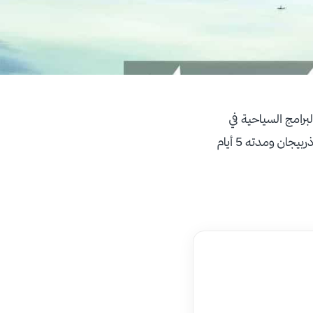
برامج السياحية في
أذربيجان التي نظمناها لكم لتناسب عدد أيام إجازاتكم. أعزائي نقدم لكم أحد البرامج السياحية إلى أذربيجان ومدته 5 أيام