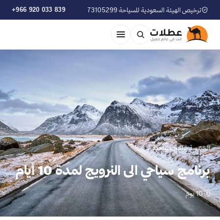
ترخيص الهيئة السعودية للسياحة 73105299
+966 920 033 839
الرئيسية
›
برامج سياحية
برنامج سياحي الى النرويج لمدة 10 أيام
🗓 10 يوم