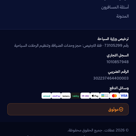
أسئلة المسافرون
المدونة
ترخيص وزارة السياحة
رقم 73105299 · فئة الترخيص: حجز وحدات الضيافة وتنظيم الرحلات السياحية
السجل التجاري
1010857948
الرقم الضريبي
302237464400003
وسائل الدفع
موثوق
© 2026 عطلات. جميع الحقوق محفوظة.