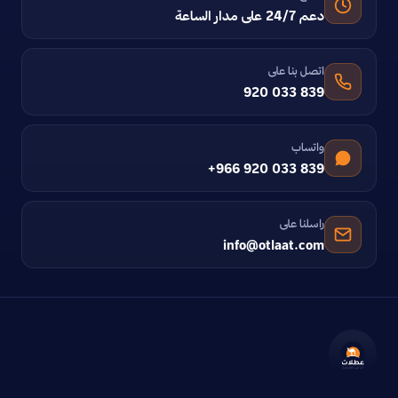
دعم 24/7 على مدار الساعة
اتصل بنا على
920 033 839
واتساب
+966 920 033 839
راسلنا على
info@otlaat.com