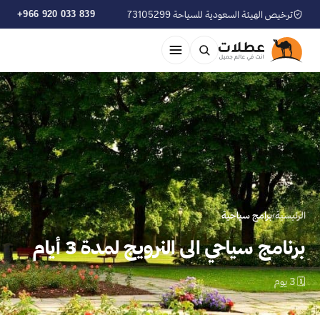
ترخيص الهيئة السعودية للسياحة 73105299
+966 920 033 839
الرئيسية
›
برامج سياحية
برنامج سياحي الى النرويج لمدة 3 أيام
🗓 3 يوم