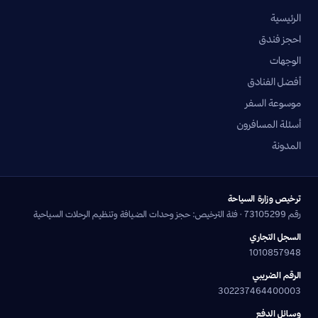
الرئيسية
احجز فندق
الوجهات
أفضل الفنادق
موسوعة السفر
أسئلة المسافرون
المدونة
ترخيص وزارة السياحة
رقم 73105299 · فئة الترخيص: حجز وحدات الضيافة وتنظيم الرحلات السياحية
السجل التجاري
1010857948
الرقم الضريبي
302237464400003
وسائل الدفع