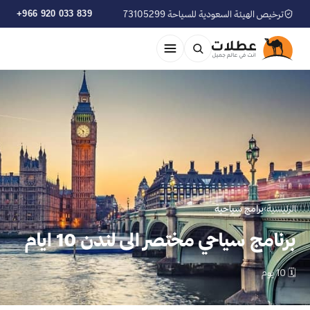
ترخيص الهيئة السعودية للسياحة 73105299
+966 920 033 839
الرئيسية
›
برامج سياحية
برنامج سياحي مختصر الى لندن 10 ايام
🗓 10 يوم