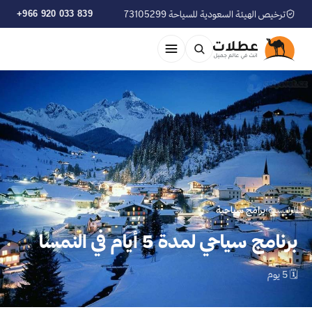
ترخيص الهيئة السعودية للسياحة 73105299
+966 920 033 839
الرئيسية
›
برامج سياحية
برنامج سياحي لمدة 5 أيام في النمسا
🗓 5 يوم