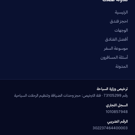
الرئيسية
احجز فندق
الوجهات
أفضل الفنادق
موسوعة السفر
أسئلة المسافرون
المدونة
ترخيص وزارة السياحة
رقم 73105299 · فئة الترخيص: حجز وحدات الضيافة وتنظيم الرحلات السياحية
السجل التجاري
1010857948
الرقم الضريبي
302237464400003