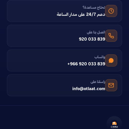
تحتاج مساعدة؟
دعم 24/7 على مدار الساعة
اتصل بنا على
920 033 839
واتساب
+966 920 033 839
راسلنا على
info@otlaat.com