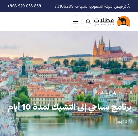
ترخيص الهيئة السعودية للسياحة 73105299
+966 920 033 839
الرئيسية
›
برامج سياحية
برنامج سياحي إلى التشيك لمدة 10 أيام
🗓 10 يوم