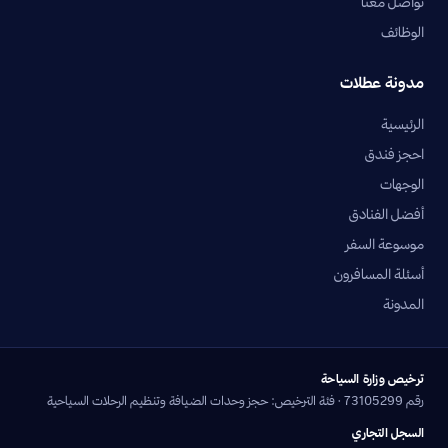
تواصل معنا
الوظائف
مدونة عطلات
الرئيسية
احجز فندق
الوجهات
أفضل الفنادق
موسوعة السفر
أسئلة المسافرون
المدونة
ترخيص وزارة السياحة
رقم 73105299 · فئة الترخيص: حجز وحدات الضيافة وتنظيم الرحلات السياحية
السجل التجاري