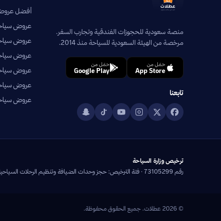
أفضل عروض 
عروض سياحية
منصة سعودية للحجوزات الفندقية وتجارب السفر.
عروض سياحي
مرخصة من الهيئة السعودية للسياحة منذ 2014.
عروض سياحية
حمّل من
حمّل من
عروض سياحي
Google Play
App Store
عروض سياحية
تابعنا
عروض سياحية
ترخيص وزارة السياحة
رقم 73105299 · فئة الترخيص: حجز وحدات الضيافة وتنظيم الرحلات السياحية
© 2026 عطلات. جميع الحقوق محفوظة.