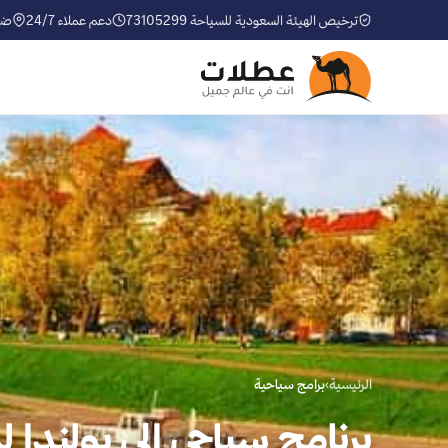
ترخيص الهيئة السعودية للسياحة 73105299
دعم عملاء 24/7
ضم
الرئيسية
›
برامج سياحية
برنامج سياحي إلى بولندا لمدة 5