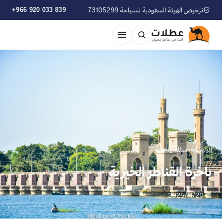
ترخيص الهيئة السعودية للسياحة 73105299
+966 920 033 839
الرئيسية
›
أسئلة وأجوبة
باخرة القناطر الخيرية
📅 2025/11/20