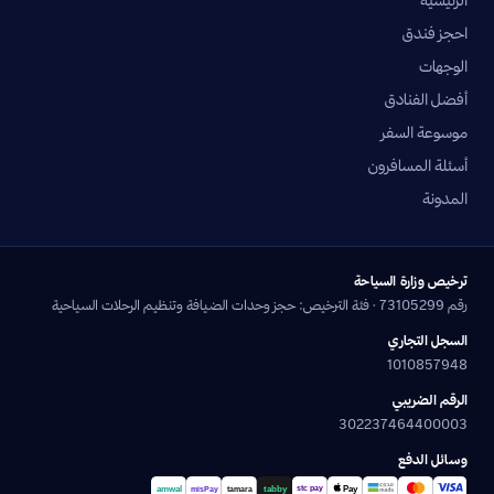
احجز فندق
الوجهات
أفضل الفنادق
موسوعة السفر
أسئلة المسافرون
المدونة
ترخيص وزارة السياحة
رقم 73105299 · فئة الترخيص: حجز وحدات الضيافة وتنظيم الرحلات السياحية
السجل التجاري
1010857948
الرقم الضريبي
302237464400003
وسائل الدفع