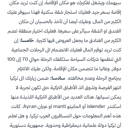
سيهمك ويشغل تفكيرك هو مكان الإقامة، إن كنت تريد مكان
إقامة بسعر جيد فعليك استجار شقة سكنية فهذا سيوفر عليك
الكثير من المال، وعليك أيضا أن تأخذ بالحسبان أن مكان
الفندق او الشقة سيأثر على سعرها، فعليك اختيار منطقة تضم
الكثير من الفنادق ما يجعل العروض فيها كثيرة.
خامسا:
إن
كنت تريد توفير المال فعليك الانضمام الى الرحلات الجماعية
التي تنظمها شركات السياحة ستكلفك الرحلة حوالي 70 إلى 100
دولار، وغالبا ما تتضمن مكان الإقامة، ولكن عليك الالتزام
ببرنامج الرحلة وعدم مخالفته.
سادسا:
ضمن زيارتك الى تركيا
انتهز الفرصة وتذوق الذ الأطباق التركية حتى تكون تجربة لا
يمكن نسيانها، هناك العديد من الأطباق التركية اللذيذة منها
اسكندر iskender أو المانيتو manti او عيران Ayran. كانت
هذه أهم المعلومات حول المسافرون العرب تركيا، و هل تعلم
أن تركيا دولة علمانية ديمقراطية وحدوية، جمهورية دستورية