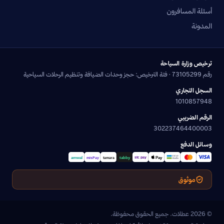
أسئلة المسافرون
المدونة
ترخيص وزارة السياحة
رقم 73105299 · فئة الترخيص: حجز وحدات الضيافة وتنظيم الرحلات السياحية
السجل التجاري
1010857948
الرقم الضريبي
302237464400003
وسائل الدفع
موثوق
© 2026 عطلات. جميع الحقوق محفوظة.