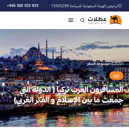
ترخيص الهيئة السعودية للسياحة 73105299
+966 920 033 839
الرئيسية
›
موسوعة السفر
تركيا
المسافرون العرب تركيا ( الدولة التي
جمعت ما بين الإسلام و الفكر الغربي)
📅 2017/12/24
👁 6 مشاهدة