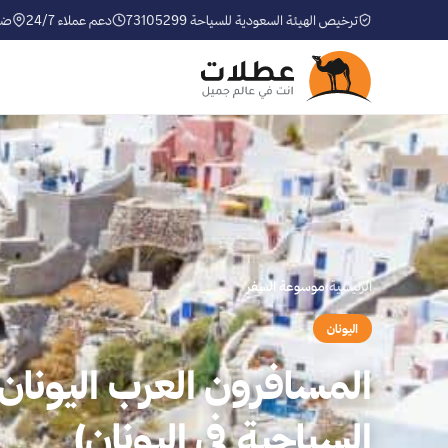
ترخيص الهيئة السعودية للسياحة 73105299
دعم عملاء 24/7
ضم
الرئيسية
›
موسوعة السفر
اليونان
المسافرون العرب اليونان 
السياحية في اليونان)