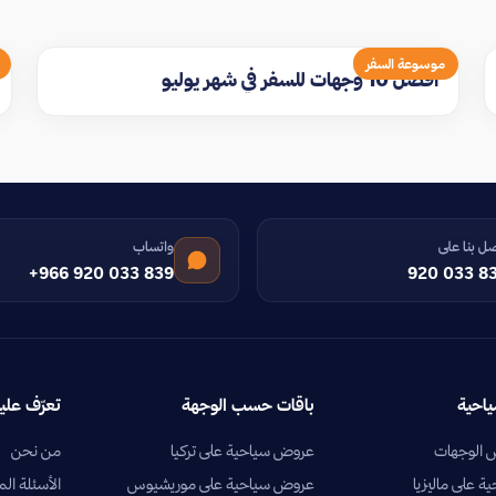
موسوعة السفر
افضل 10 وجهات للسفر في شهر يوليو
ل بنا على
واتساب
+966 920 033 839
920 033 8
ياحية
باقات حسب الوجهة
تعرّف علين
الوجهات
عروض سياحية على تركيا
من نحن
 على ماليزيا
عروض سياحية على موريشيوس
الأسئلة الم