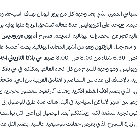
سياحي المميز، الذي يعد وجهة كل من يزور اليونان بهدف السياحة
ديمة، ويوجد على أكروبوليس عدة معالم تستحق الزيارة منها بوابة ب
ة تعبر عن الحضارات اليونانية القديمة.
مسرح أديون هيروديس
ه
و واسع جدا.
البارثنون
وهو من أشهر المعابد اليونانية، يضم أعمدة عا
حي بلاكا التاريخي
اختر
وليس، وهو وجهة للسياح من كل انحاء العالم، يمكنكم في حي بلاكا زيار
ارية، بالإضافة إلى عدد من المطاعم والفنادق القريبة من الحي.
متحف أ
ي، الذي يضم آلاف القطع الأثرية وهناك آثار تعود للعصور الحجرية 
هو من أشهر الأماكن السياحية في أثينا، هناك عدة طرق للوصول إلى
كون تجربة ممتعة لكم، ويمكنكم أيضا الوصول إلى أعلى التل بواسط
س زيارة المسرح الذي يعرض حفلات موسيقية عالمية، يضم التل عد