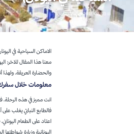
📅 2018/02/03
👁 265 مشاهدة
الاماكن السياحية في اليونا
معنا هذا المقال للاخر؛ الي
والحضارة العريقة، ولهذا 
معلومات خلال سفرك إ
انت مميز في هذه الرحلة، ف
فالطابع النباتي يغلب على 
اعتاد على الطعام اليوناني،
اليونانية وزيارة شواطئها ا