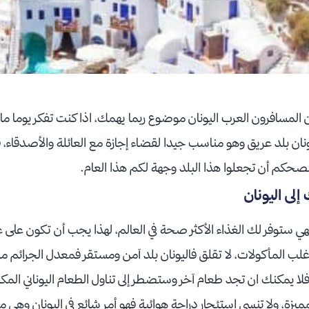
ن المسافرون العرب اليونان موضوع ربما يهمك، اذا كنت تفكر يوما ما في 
ونان بلد عريق وهو مناسب جيدا لقضاء إجازة مع العائلة والأصدقاء، فه
أنصحكم أن تجعلوا هذا البلد وجهة لكم هذا العام.
لى اليونان
هي ستوفر لك الغذاء الأكثر صحة في العالم، لهذا يجب أن تكون على عل
أغلب المأكولات، لا تقلق فاليونان بلد آمن ومستقر فمعدل الجرائم م
 فلا يمكنك ان تجد طعام آخر وستضطر إلى تناول الطعام اليوناني المكر
لمميزة، ولا تنسى استئجار دراجة هوائية فهو أمر شائع في اليونان وهي 