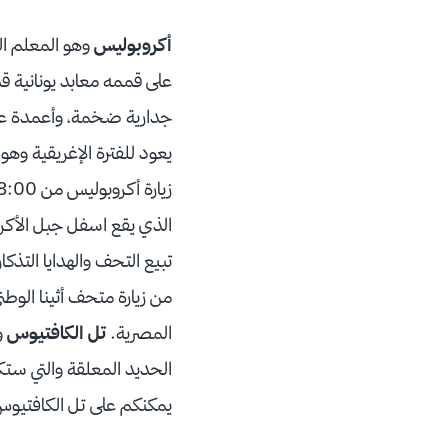
أكروبوليس
وهو المعلم ال
على قممه معابد يونانية ق
جدارية ضخمة، وأعمدة عالي
يعود للفترة الإغريقية وه
زيارة أكروبوليس من 8:00ص- 6:30 شتاء من 8:00 ص- 8:00 صيفا
الذي يقع اسفل جبل الأكروب
تبيع التحف والهدايا التذك
من زيارة متحف أثينا الوطن
المصرية.
تل الكافتيوس
و
الحديد المعلقة والتي ست
يمكنكم على تل الكافتيو