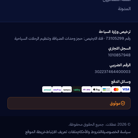
المدونة
ترخيص وزارة السياحة
رقم 73105299 · فئة الترخيص: حجز وحدات الضيافة وتنظيم الرحلات السياحية
السجل التجاري
1010857948
الرقم الضريبي
302237464400003
وسائل الدفع
موثوق
© 2026 عطلات. جميع الحقوق محفوظة.
سياسة الخصوصية
الشروط والأحكام
ملفات تعريف الارتباط
خريطة الموقع