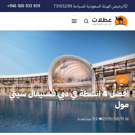
ترخيص الهيئة السعودية للسياحة 73105299
+966 920 033 839
الرئيسية
›
موسوعة السفر
دبي
افضل 4 انشطة في دبي فستيفال سيتي
مول
📅 2019/08/11
👁 93 مشاهدة