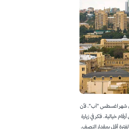
 في شهر اغسطس "آب"، لأن
م خيالية. فكر في زيارة
لفترة أقل بمقدار النصف،