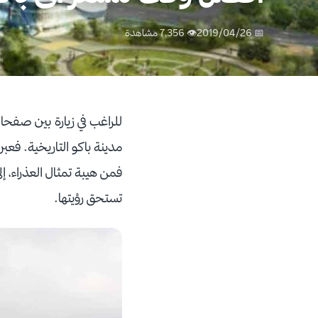
📅 2019/04/26
👁 7,356 مشاهدة
للراغب في زيارة بين صفحات
مدينة باكو التاريخية. فعبر
فمن هيبة تمثال العذراء، إلى
تستحق رؤيتها.