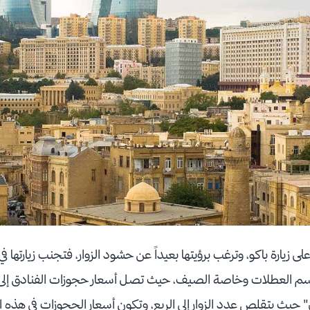
 زيارة باكو، وترغب برؤيتها بعيداً عن حشود الزوار، فتجنب زيارتها
اسم العطلات وخاصة الصيف، حيث تصل أسعار حجوزات الفنادق إلى أرقا
" حيث يتقلص عدد الزوار إلى الربع، وتكون أسعار الحجوزات في هذه ا