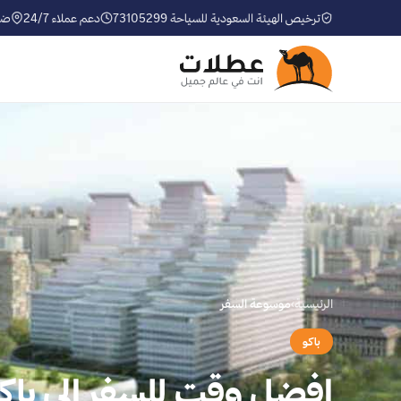
ترخيص الهيئة السعودية للسياحة 73105299
دعم عملاء 24/7
ضم
الرئيسية
›
موسوعة السفر
باكو
افضل وقت للسفر الى باكو