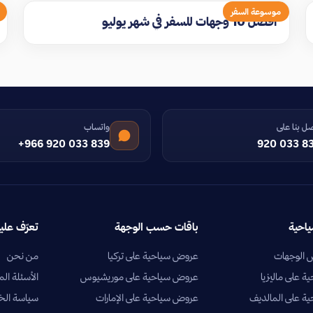
موسوعة السفر
افضل 10 وجهات للسفر في شهر يوليو
ل بنا على
واتساب
+966 920 033 839
920 033 8
ياحية
باقات حسب الوجهة
تعرّف علين
الوجهات
عروض سياحية على تركيا
من نحن
 على ماليزيا
عروض سياحية على موريشيوس
الأسئلة الم
ة على المالديف
عروض سياحية على الإمارات
سياسة ال