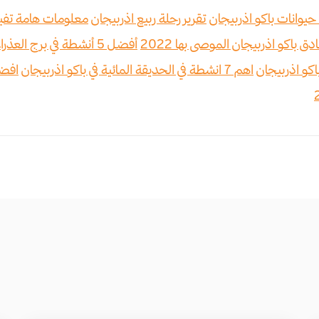
تقرير رحلة ربيع اذربيجان
معلومات هامة تفي
أفضل 5 أنشطة في برج العذراء في باكو اذربيجان
اهم 7 انشطة في الحديقة المائية في باكو اذربيجان