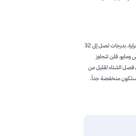
تتميز باكو بتنوع فصولها على مدار العام، فيعتبر شهري يوليو وأغسطس أكثر أشهر السنة دفئاً وحرارة، بدرجات تصل إلى 32
 مارس ومايو، فلن تتجاوز
زيارة مدينة باكو في فصل الشتاء لقليل من
ة ستكون منخفضة جداً.