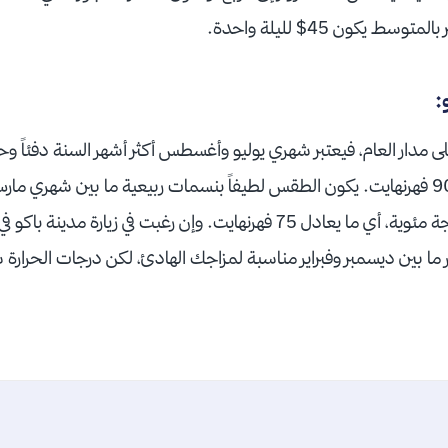
 يكون 45$ لليلة واحدة.
:
درجة مئوية إي ما يعادل 90 فهرنهايت. يكون الطقس لطيفاً بنسمات ربيعية ما بين شهري
درجات الحرارة فيها 22 درجة مئوية، أي ما يعادل 75 فهرنهايت. وإن رغبت في 
 ما بين ديسمبر وفبراير مناسبة لمزاجك الهادئ، لكن درجات الحرار