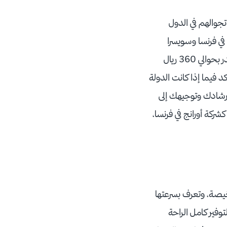
جوالهم في الدول
 في فرنسا وسويسرا
والبرتغال دون أي مشكلة تذكر، بالإضافة للعشرات من البلدان الأخرى وتكلفة هذه الشريحة تقدر بحوالي 360 ريال
يك التأكد فيما إذا كانت الدولة
طيع الاتصال على الرقم 1100، الذي سيقوم إرشادك وتوجيهك إلى
شركة أورانج في فرنسا،
خيصة، وتعرف بسرعتها
وفير كامل الراحة