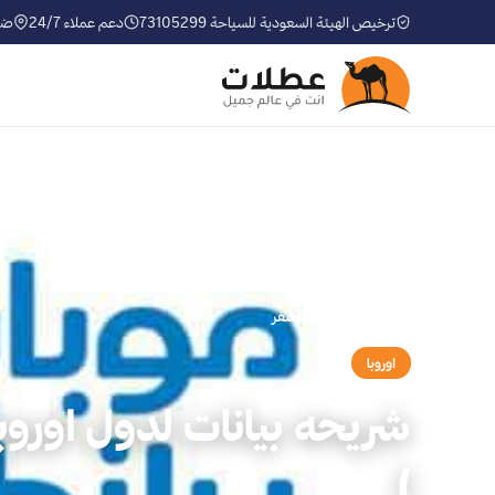
ترخيص الهيئة السعودية للسياحة 73105299
دعم عملاء 24/7
ضم
الرئيسية
›
موسوعة السفر
اوروبا
شريحه بيانات لدول اوروب
)