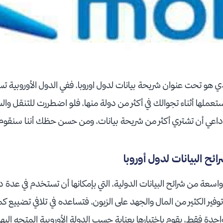
ذي هو تحت عنوان شريحة بيانات لدول اوروبا، ففي الدول الأوروبية ت
تعملها أثناء تجوالك في أكثر من دولة منها، فلو اضطررت للتنقل والس
ا داعي أن تشتري أكثر من شريحة بيانات، ومن حسن حظك أننا سنقوم
ح البيانات لدول أوروبا
 واسعة من شرائح البيانات الدولية، التي بإمكانها أن تستخدم في عدة 
ير الكثير من المال والجهد على الزبون، فتساعده في تلافي تضييع ك
دة فقط، يقوم باختيارها بعناية حسب الدولة الأوروبية المتجه إليه