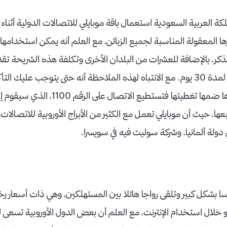
لعربية السعودية استعمال باقة موبايلي للاتصالات الدولية أثناء ت
ارها المعقولة المناسبة لجميع الزبائن، مع العلم أنه يمكن استخدامها
سعودي، والإنترنت مفتوح لمدة 30 يوم. مع الانتباه لهذه الملاحظة أنه حتى يتوجب عل
الأوروبية التي ستتجه نحوها ضمها تغطيتها فتست
ها، حيث أن موبايلي تعمل مع الكثير من الأبراج الأوروبية للاتصالات ك
دولة ألمانيا، وشركة سوليت فيه في سويسرا.
سا بشكل كبير وتلقى رواجا هائلا بين المستهلكين، وهي ذات أسعار ر
و خلال استخدام الإنترنت، مع العلم أن بعض الدول الأوروبية تسعى لت