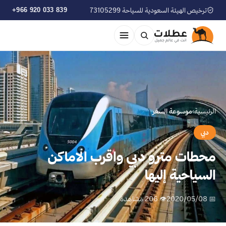
ترخيص الهيئة السعودية للسياحة 73105299
+966 920 033 839
الرئيسية
›
موسوعة السفر
دبي
محطات مترو دبي واقرب الاماكن
السياحية إليها
📅 2020/05/08
👁 206 مشاهدة