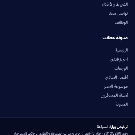
الشروط والأحكام
تواصل معنا
الوظائف
مدونة عطلات
الرئيسية
احجز فندق
الوجهات
أفضل الفنادق
موسوعة السفر
أسئلة المسافرون
المدونة
ترخيص وزارة السياحة
رقم 73105299 · فئة الترخيص: حجز وحدات الضيافة وتنظيم الرحلات السياحية