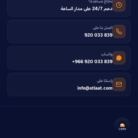
تحتاج مساعدة؟
دعم 24/7 على مدار الساعة
اتصل بنا على
920 033 839
واتساب
+966 920 033 839
راسلنا على
info@otlaat.com