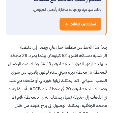
باقات سياحية ووجهات مختارة بأفضل العروض.
استكشف الباقات ←
يبدأ هذا الخط من منطقة جبل علي ويصل إلى منطقة
الراشدية بمسافة تقدر بـ 52 كيلومتر. بينما يمر بـ 29 محطة
منها مطار دبي الدولي للمحطة رقم 13، 14، وذلك عند الوصول
للمحطة 16 محطة ديرة سيتي سنتر ليكون بالقرب من سوق
الذهب السياحي. كما يمكنك زيارة خور دبي أو متحف دبي عند
وصولك للمحطة رقم 20 في محطة بنك ADCB. أما إذا رغبت
في الذهاب إلى حديقة زعبيل يمكنك النزول بالمحطة رقم 21
محطة الجافلية. يمكنك الوصول إلى برج خليفة من خلال