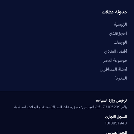
مدونة عطلات
الرئيسية
احجز فندق
الوجهات
أفضل الفنادق
موسوعة السفر
أسئلة المسافرون
المدونة
ترخيص وزارة السياحة
رقم 73105299 · فئة الترخيص: حجز وحدات الضيافة وتنظيم الرحلات السياحية
السجل التجاري
1010857948
الرقم الضريبي