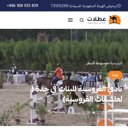
ترخيص الهيئة السعودية للسياحة 73105299
+966 920 033 839
الرئيسية
›
موسوعة السفر
جدة
نادي الفروسية للبنات في جدة (
لعلشقات الفروسية)
📅 2018/02/05
👁 1,235 مشاهدة