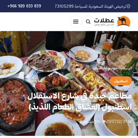
ترخيص الهيئة السعودية للسياحة 73105299
+966 920 033 839
الرئيسية
›
موسوعة السفر
اسطنبول
مطاعم جيدة في شارع الاستقلال
اسطنبول (لعشاق الطعام اللذيذ)
📅 2017/12/31
👁 116 مشاهدة