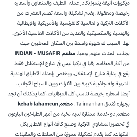
ديكورات أنيقة يتميز بكادر عمله اللطيف والمتعاون وأسعاره
رخيصة ومعقولة، يقدم تشكيلة واسعة تضم العشرات من
الأكلات التركية والعالمية كالفرنسية والأمريكية والإيطالية
والهندية والمكسيكية والعديد من الأكلات العالمية الأخرى،
لهذا السبب له شهرة واسعة بين السكان المحليين حيث
يجذب المئات منهم يوميا.
مطعم INDIAN - MUSAFIR
من أكثر المطاعم رقيا في تركيا ليس في شارع الإستقلال فقط
يقع في بداية شارع الإستقلال، ويختص بإعداد الأطباق الهندية
الشهية وله جاذبية كبيرة بين الأتراك وبين السياح الأجانب،
أيضا اسعاره رخيصة تناسب كل الميزانيات، كما يمكنك أن تجد
بجواره فندق Talimanhan.
مطعم kebab lahamcun
مطعم ذو خدمة ممتازة لديه نخبة من أمهر الطباخين البارعين
في تحضير المشاوي التركية وصنع كافة أنواع الفطاير بكل
النكهات، كما يقدم تشكيلة مميزة من السلطات والمقبلات