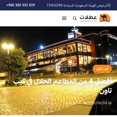
ترخيص الهيئة السعودية للسياحة 73105299
+966 920 033 839
الرئيسية
›
موسوعة السفر
كيب تاون
أفضل 4 من المطاعم الحلال في كيب
تاون
📅 2019/08/04
👁 42 مشاهدة