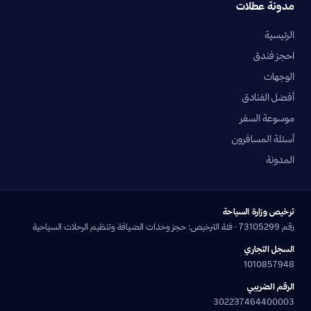
مدونة عطلات
الرئيسية
احجز فندق
الوجهات
أفضل الفنادق
موسوعة السفر
أسئلة المسافرون
المدونة
ترخيص وزارة السياحة
رقم 73105299 · فئة الترخيص: حجز وحدات الضيافة وتنظيم الرحلات السياحية
السجل التجاري
1010857948
الرقم الضريبي
302237464400003