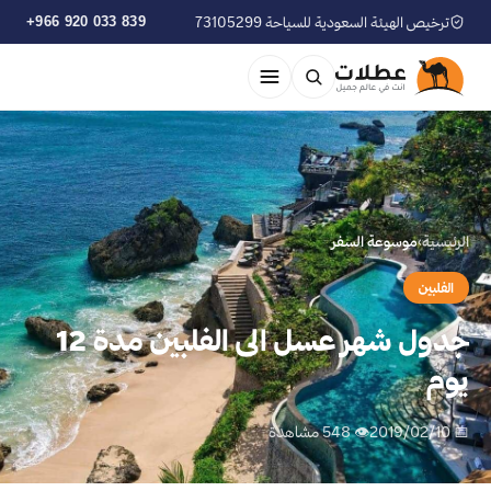
ترخيص الهيئة السعودية للسياحة 73105299
+966 920 033 839
الرئيسية
›
موسوعة السفر
الفلبين
جدول شهر عسل الى الفلبين مدة 12
يوم
📅 2019/02/10
👁 548 مشاهدة