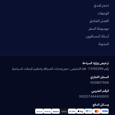
احجز فندق
الوجهات
أفضل الفنادق
موسوعة السفر
أسئلة المسافرون
المدونة
ترخيص وزارة السياحة
رقم 73105299 · فئة الترخيص: حجز وحدات الضيافة وتنظيم الرحلات السياحية
السجل التجاري
1010857948
الرقم الضريبي
302237464400003
وسائل الدفع