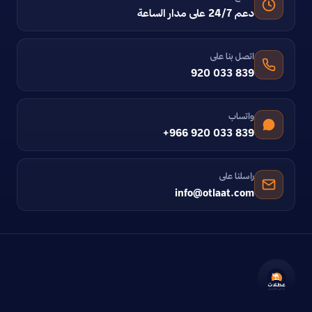
دعم 24/7 على مدار الساعة
اتصل بنا على
920 033 839
واتساب
+966 920 033 839
راسلنا على
info@otlaat.com