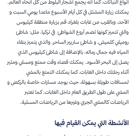
أنواع النباتات، كما أنه يجمع أشجار البلوط من كل أنحاء العالم.
يمكنك زيارة المشتل في كل أيام الأسبوع ماعدا يومي السبت و
الأحد، وبالقرب من غابات بلغراد قم بزيارة منطقة كيليوس
والتي تتميز كونها تضم أروع الشواطئ في تركيا، مثل: شاطئ
روميلي كلميش، و شاطئ ساريير الساحر، والذي يتميز بنقاء
المياه فيه جمال رماله، بالإضافة إلى شاطئ كيليوس الذي
يصل إلى البحر الأسود. يمكنك قضاء وقت ممتع ومسلي ومثير
أثناء رحلتك داخل الغابات، كما يمكنك التمتع بالمشي
لمسافات طويلة بسهولة، حيث يوجد مسارات خاصة بالركض و
المشي على طول الطريق العام داخل الغابات، كما تعتبر
الرياضات كالمشي الجري وغيرها من الرياضات المسلية.
الأنشطة التي يمكن القيام فيها