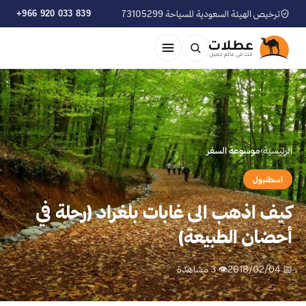
ترخيص الهيئة السعودية للسياحة 73105299
+966 920 033 839
الرئيسية
›
موسوعة السفر
اسطنبول
كيف اذهب الى غابات بلغراد (رحلة في
أحضان الطبيعة)
📅 2018/02/04
👁 3 مشاهدة