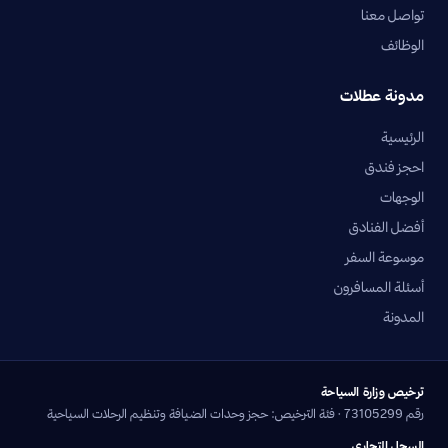
تواصل معنا
الوظائف
مدونة عطلات
الرئيسية
احجز فندق
الوجهات
أفضل الفنادق
موسوعة السفر
أسئلة المسافرون
المدونة
ترخيص وزارة السياحة
رقم 73105299 · فئة الترخيص: حجز وحدات الضيافة وتنظيم الرحلات السياحية
السجل التجاري