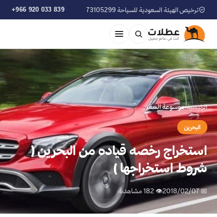
ترخيص الهيئة السعودية للسياحة 73105299
+966 920 033 839
الرئيسية
›
موسوعة السفر
البحرين
استخراج رخصه قياده من البحرين (
شروط استخراجها )
📅 2018/02/07
👁 182 مشاهدة