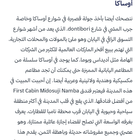
أوساكا
ننصحك أيضا بأخذ جولة قصيرة في شوارع أوساكا وخاصة
جرب المشي في شارع dontibori، الذي يعد من أشهر شوارع
التسوق الراقي في اليابان وهو ملئ بالمولات والمحلات التجارية،
التي تهتم ببيع أفخر الماركات العالمية للكثير من الشركات
الهامة مثل أديداس وبوما، كما يوجد في أوساكا سلسلة من
المطاعم اليابانية المميزة حتى يمكنك أن تجد مطاعم
مكسيكية وهندية ولاتينية وعربية أيضا. إن أحببت المبيت في
هذه المدينة فيعتبر فندق First Cabin Midosuji Namba
من أفضل فنادقها، الذي يقع في قلب المدينة في أكثر منطقة
سياحية وحيوية في اليابان قرب محطة نامبا للقطارات، يعرف
بغرفه الواسعة الني تصلح لقضاء إجازة عائلية ممتازة، وهو
عصري وجميع مفروشاته حديثة وباهظة الثمن، يقدم هذا