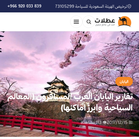
ترخيص الهيئة السعودية للسياحة 73105299
+966 920 033 839
الرئيسية
›
موسوعة السفر
اليابان
تقارير اليابان العرب المسافرون (المعالم
السياحية وابرز اماكنها)
📅 2017/12/15
👁 113 مشاهدة