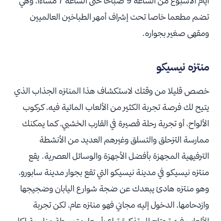
أيام الأسبوع من الساعة 9 صباحا حتى الساعة 7 مساءا، وهي
تضم مطعما خاصا تحت إشراف أمهر الطباخين العالميين
ومقهى صغير بجواره.
منتزه نيسيكو
خصص قليلا من وقتك لاستكشاف هذا المنتزه الجذاب الذي
يتيح لك فرصة تجربة الكثير من الألعاب المائية فيه، كركوب
الألواح، أو تجربة رحلة قصيرة في القارب الخشبي، كما يمكنك
ممارسة التزحلق والتسلق وغيرهم العديد من الأنشطة
الترفيهية المجهزة بأفضل الأجهزة والوسائل العصرية. يقع
منتزه نيسيكو في مدينة نيسيكو التي تقع بجوار مدينة سابورو،
وهو منتزه هادئ يبعدك عن ضجة شوارع اليابان وضجيجها
وازدحامها، الدخول إليه مجاني فهو منتزه عام، لكن تجربة
الألعاب فيه تحتاج إلى تذكرة تباع بأسعار متوسطة مناسبة لكل