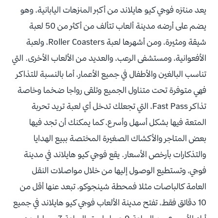
يعد منتزه فوجي كيو هايلاند من أكبر المنزهات اليابانية، وهو
يضم على أرضه مدينة ألعاب تتألف من أكثر من 50 لعبة
شيقة ومثيرة، ومن أشهرها لعبة Roller Coasters، ولعبة
الأفعوانية، ومستشفى الرعب، والعديد من الألعاب الأخرى. التي
تناسب البالغين والأطفال في جميع الأعمار، أما بالنسبة للتذاكر
فهي متوفرة تحت متناول الجميع وتلقى رواجا ضخما وخاصة
تذاكر Fast Pass، التي تجعلك تدخل أي لعبة تريد تحربة
المتعة فيها بشكل أسهل وأسرع، كما يمكنك أن تجد فيها
بعض المتاجر والأكشاك الصغيرة المختصة ببيع الهدايا
والتذكارات بأرخص الأسعار. يقع فوجي كيو هايلاند في مدينة
فوجي، وتستطيع الوصول إليها من خلال مواصلات النقل
العامة كالباصات مثلا فمحطة شينجوكو، تبعد عنها أقل من
10 دقائق فقط، تفتح مدينة الألعاب فوجي كيو هايلاند في جميع