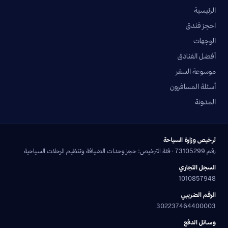
الرئيسية
احجز فندق
الوجهات
أفضل الفنادق
موسوعة السفر
أسئلة المسافرون
المدونة
ترخيص وزارة السياحة
رقم 73105299 · فئة الترخيص: حجز وحدات الضيافة وتنظيم الرحلات السياحية
السجل التجاري
1010857948
الرقم الضريبي
302237464400003
وسائل الدفع