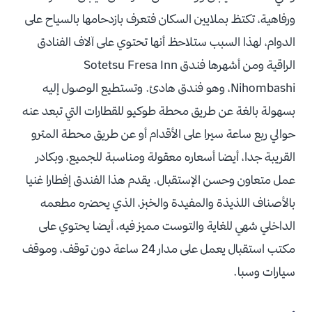
ورفاهية، تكتظ بملايين السكان فتعرف بازدحامها بالسياح على
الدوام، لهذا السبب ستلاحظ أنها تحتوي على آلاف الفنادق
الراقية ومن أشهرها فندق Sotetsu Fresa Inn
Nihombashi، وهو فندق هادئ. وتستطيع الوصول إليه
بسهولة بالغة عن طريق محطة طوكيو للقطارات التي تبعد عنه
حوالي ربع ساعة سيرا على الأقدام أو عن طريق محطة المترو
القريبة جدا، أيضا أسعاره معقولة ومناسبة للجميع، وبكادر
عمل متعاون وحسن الإستقبال. يقدم هذا الفندق إفطارا غنيا
بالأصناف اللذيذة والمفيدة والخبز، الذي يحضره مطعمه
الداخلي شهي للغاية والتوست مميز فيه، أيضا يحتوي على
مكتب استقبال يعمل على مدار 24 ساعة دون توقف، وموقف
سيارات وسبا.