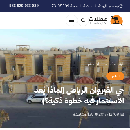
ترخيص الهيئة السعودية للسياحة 73105299
+966 920 033 839
الرئيسية
›
موسوعة السفر
الرياض
حي القيروان الرياض (لماذا يُعد
الاستثمار فيه خطوة ذكية؟)
📅 2017/12/09
👁 135 مشاهدة