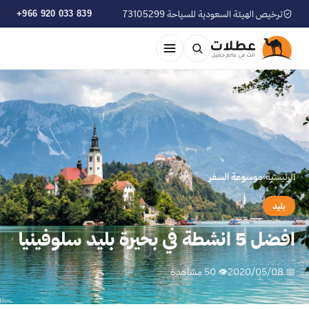
ترخيص الهيئة السعودية للسياحة 73105299
+966 920 033 839
الرئيسية
›
موسوعة السفر
بليد
افضل 5 انشطة في بحيرة بليد سلوفينيا
📅 2020/05/08
👁 50 مشاهدة