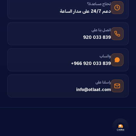
تحتاج مساعدة؟
دعم 24/7 على مدار الساعة
اتصل بنا على
920 033 839
واتساب
+966 920 033 839
راسلنا على
info@otlaat.com