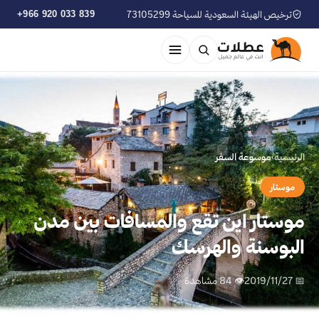
ترخيص الهيئة السعودية للسياحة 73105299
+966 920 033 839
الرئيسية
›
موسوعة السفر
موستار
موستار اين تقع والمسافات بين مدن
البوسنة والهرسك
📅 2019/11/27
👁 84 مشاهدة