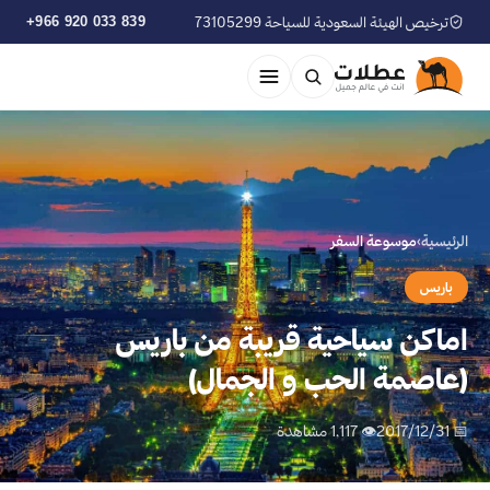
ترخيص الهيئة السعودية للسياحة 73105299
+966 920 033 839
الرئيسية
›
موسوعة السفر
باريس
اماكن سياحية قريبة من باريس
(عاصمة الحب و الجمال)
📅 2017/12/31
👁 1,117 مشاهدة