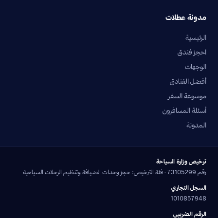
مدونة عطلات
الرئيسية
احجز فندق
الوجهات
أفضل الفنادق
موسوعة السفر
أسئلة المسافرون
المدونة
ترخيص وزارة السياحة
رقم 73105299 · فئة الترخيص: حجز وحدات الضيافة وتنظيم الرحلات السياحية
السجل التجاري
1010857948
الرقم الضريبي