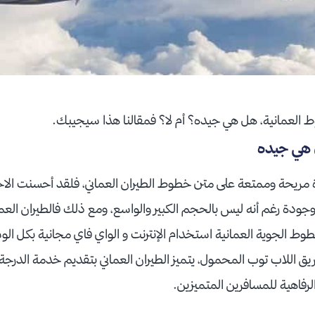
 العمانية، هل هي جيده؟ أم لا؟ فمقالنا هذا سيجيبك.
 هي جيده
ة مريحة وممتعة على متن خطوط الطيران العماني، فلقد أحسنت الاختيا
 وجودة رغم أنه ليس بالحجم الكبير والواسع، ومع ذلك فالطيران الع
ط الجوية العمانية استخدام الإنترنت و الواي فاي مجانية بكل ال
ق اللاب توب المحمول، يتميز الطيران العماني بتقديم خدمة الدرجة 
رفاهية للمسافرين المتميزين.