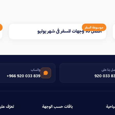
موسوعة السفر
افضل 10 وجهات للسفر في شهر يوليو
ل بنا على
واتساب
+966 920 033 839
920 033 8
ياحية
باقات حسب الوجهة
تعرّف علين