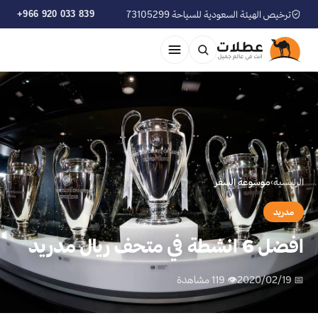
ترخيص الهيئة السعودية للسياحة 73105299
+966 920 033 839
الرئيسية
›
موسوعة السفر
مدريد
افضل 6 انشطة في متحف ريال مدريد
📅 2020/02/19
👁 119 مشاهدة