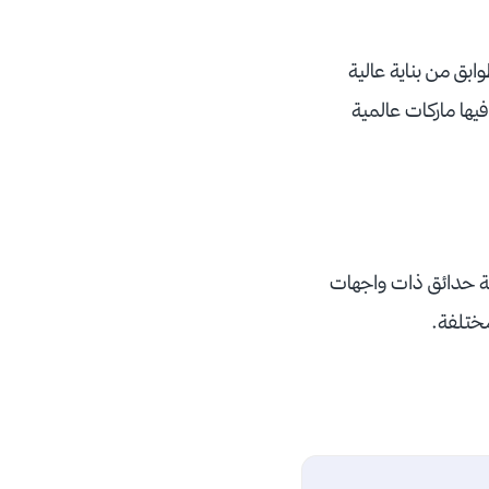
رة باقة من أرقى مولات ومحلات التسوق، أهمها مركز التسوق lON الذي يحتل 8 طوابق من بناية عالية
 يوجد فيها ماركات عالمية
ثة حدائق ذات واجهات
ختلفة.