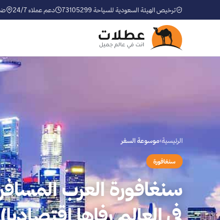
ترخيص الهيئة السعودية للسياحة 73105299
دعم عملاء 24/7
ضم
الرئيسية
›
موسوعة السفر
سنغافورة
سنغافورة العرب المسافرون
في العالم رفاها اقتصاديا)