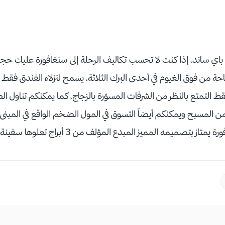
باي ساند، إذا كنت لا تحسب تكاليف الرحلة إلى سنغافورة عليك حجز ل
احة من فوق الغيوم في أحدى البرك الثلاثة، يسمح لنزلاء الفندق فقط
 فقط التمتع بالنظر من الشرفات المسوّرة بالزجاج، كما يمكنكم تناول 
 من المسبح ويمكنكم أيضاً التسوق في المول الضخم الواقع في المبن
صميمه المميز المبدع المؤلف من 3 أبراج تعلوها سفينة تبحر بين الغيوم.