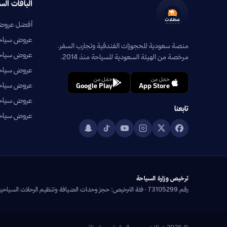
الباقات الس
أفضل عروض 
عروض سياحية
منصة سعودية للحجوزات الفندقية وتجارب السفر.
عروض سياحي
مرخصة من الهيئة السعودية للسياحة منذ 2014.
عروض سياحية
حمّل من
حمّل من
عروض سياحي
Google Play
App Store
عروض سياحية
تابعنا
عروض سياحية
ترخيص وزارة السياحة
رقم 73105299 · فئة الترخيص: حجز وحدات الضيافة وتنظيم الرحلات السياحية
© 2026 عطلات. جميع الحقوق محفوظة.