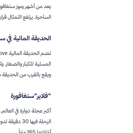
يعد من أشهر رموز سنغافورة و
الساحرة، يرتفع التمثال قرابة 35 مترا
الحديقة المائية في سن
المسلية للكبار والصغار، و
ويقع بالقرب من الحديقة متح
"فلاير"سنغافورة
أكبر عجلة دوارة في العالم
الرحلة فيها 
أرتفاعها 165 متراً.