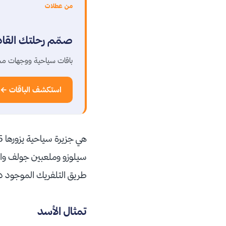
من عطلات
صمّم رحلتك القا
باقات سياحية ووجهات مخ
استكشف الباقات ←
سيلوزو وملعبين جولف وال
طريق التلفريك الموجود داخل مول
تمثال الأسد