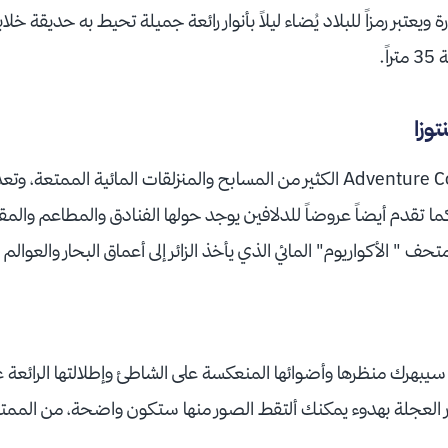
يعتبر رمزاً للبلاد يُضاء ليلاً بأنوار رائعة جميلة تحيط به حديقة خلا
ً.
توزا
تضم الحديقة المائية Adventure Cove الكثير من المسابح والمنزلقات المائية المم
كما تقدم أيضاً عروضاً للدلافين يوجد حولها الفنادق والمطاعم والم
ف " الأكواريوم" المائي الذي يأخذ الزائر إلى أعماق البحار والعوالم ا
، سيبهرك منظرها وأضوائها المنعكسة على الشاطئ وإطلالتها الرائعة عل
30 دقيقة تدور العجلة بهدوء يمكنك ألتقط الصور منها ستكون واضحة، من الم