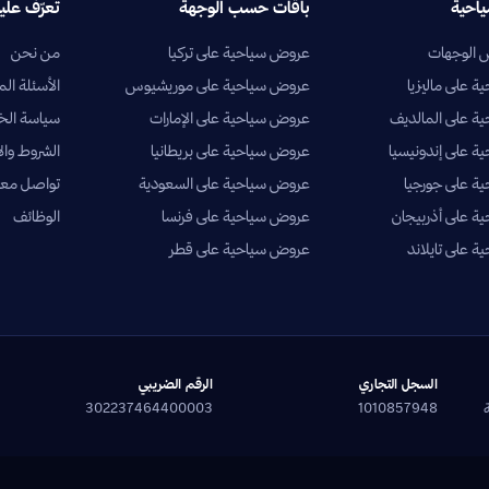
ياحية
باقات حسب الوجهة
تعرّف علين
الوجهات
عروض سياحية على تركيا
من نحن
 على ماليزيا
عروض سياحية على موريشيوس
الأسئلة الم
ة على المالديف
عروض سياحية على الإمارات
سياسة ال
 على إندونيسيا
عروض سياحية على بريطانيا
الشروط وال
ة على جورجيا
عروض سياحية على السعودية
تواصل معن
 على أذربيجان
عروض سياحية على فرنسا
الوظائف
 على تايلاند
عروض سياحية على قطر
السجل التجاري
الرقم الضريبي
302237464400003
1010857948