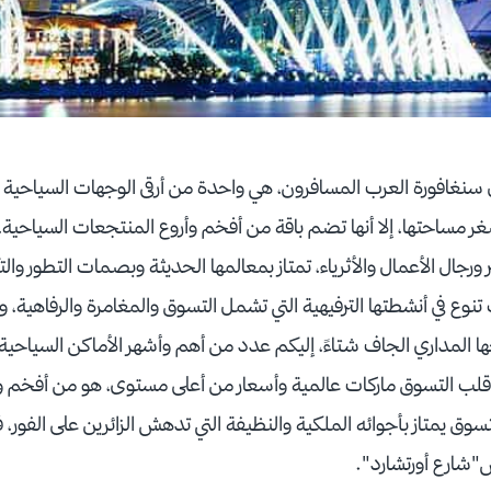
نغافورة العرب المسافرون، هي واحدة من أرقى الوجهات السياحية الت
ر مساحتها، إلا أنها تضم باقة من أفخم وأروع المنتجعات السياحية، 
جال الأعمال والأثرياء، تمتاز بمعالمها الحديثة وبصمات التطور والت
تنوع في أنشطتها الترفيهية التي تشمل التسوق والمغامرة والرفاهية، و
ها المداري الجاف شتاءً، إليكم عدد من أهم وأشهر الأماكن السياحي
" :قلب التسوق ماركات عالمية وأسعار من أعلى مستوى، هو من أفخم وأ
ق يمتاز بأجوائه الملكية والنظيفة التي تدهش الزائرين على الفور، ف
بض"شارع أورتشارد".