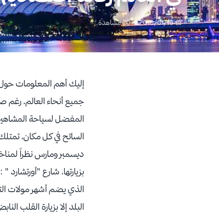
📅 2018/01/16
👁 20 مشاهدة
إليك أهم المعلومات حول س
جميع أنحاء العالم، رغم صغ
المفضل لسياحة المشاهير ور
السائح في كل مكان، تمتلك 
ديسمبر ومارس نظراً لمناخ
بزيارتها، شارع "أورتشارد 
الذي يضم أشهر مولات التسو
البلد إلا بزيارة القلب النا