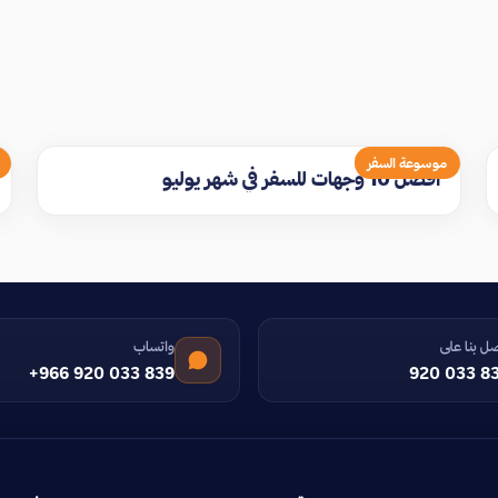
موسوعة السفر
افضل 10 وجهات للسفر في شهر يوليو
ل بنا على
واتساب
+966 920 033 839
920 033 8