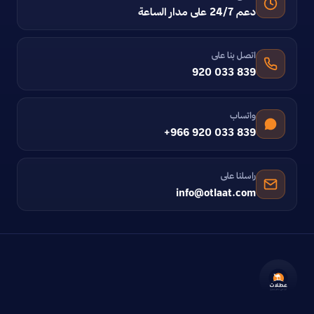
دعم 24/7 على مدار الساعة
اتصل بنا على
920 033 839
واتساب
+966 920 033 839
راسلنا على
info@otlaat.com