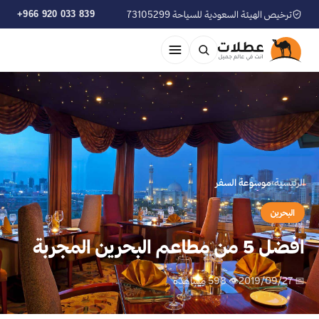
ترخيص الهيئة السعودية للسياحة 73105299
+966 920 033 839
الرئيسية
›
موسوعة السفر
البحرين
افضل 5 من مطاعم البحرين المجربة
📅 2019/09/27
👁 598 مشاهدة