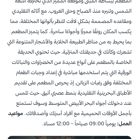
المطعم ببساطة المبنى وموقعه المميز الذي تخترقه أشعة
الشمس وتنيره منذ الصباح وحتى الغروب، مع أثاثه التقليدي
ومقاعده المصممة بشكلٍ لافت للنظر بألوانها المختلفة، مما
يكسب المكان رونقًا مميزًا وأجواءًا ساحرةً. كما يتميز المطعم
بما يحيط به من مناظر الطبيعة الخلابة والأشجار المتنوعة التي
تشعرك وكأنك في حديقتك المنزلية، حيث تحتوي الحديقة
الخاصة بالمطعم على أنواع عديدة من الخضراوات والنباتات
الورقية التي يتم استخدمها مباشرة في إعداد وجبات الطعام
المختلفة وفق رغبات الزبائن، إذ يحرص المطعم على تقديم
الأطباق البحرينية التقليدية بنمط عصري أنيق، حيث تلمس
عند دخولك أجواء البحر الأبيض المتوسط وسوف تستمتع
بأجمل الأوقات الحميمية مع أفراد أسرتك وأصدقائك.
مواعيد
العمل:
يومياً 09:00 صباحاً – 12:00 مساءً.