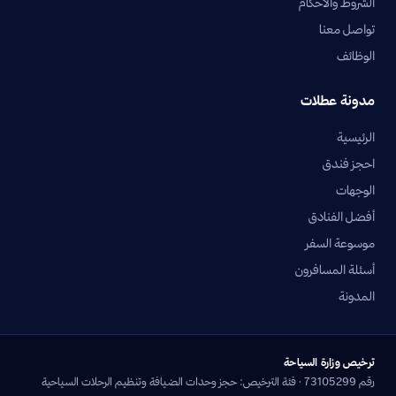
الشروط والأحكام
تواصل معنا
الوظائف
مدونة عطلات
الرئيسية
احجز فندق
الوجهات
أفضل الفنادق
موسوعة السفر
أسئلة المسافرون
المدونة
ترخيص وزارة السياحة
رقم 73105299 · فئة الترخيص: حجز وحدات الضيافة وتنظيم الرحلات السياحية