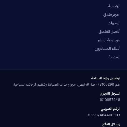
الرئيسية
احجز فندق
الوجهات
أفضل الفنادق
موسوعة السفر
أسئلة المسافرون
المدونة
ترخيص وزارة السياحة
رقم 73105299 · فئة الترخيص: حجز وحدات الضيافة وتنظيم الرحلات السياحية
السجل التجاري
1010857948
الرقم الضريبي
302237464400003
وسائل الدفع