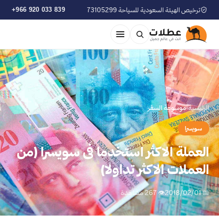
ترخيص الهيئة السعودية للسياحة 73105299
+966 920 033 839
الرئيسية
›
موسوعة السفر
سويسرا
العملة الاكثر استخدما فى سويسرا (من
العملات الاكثر تداولا)
📅 2018/02/01
👁 267 مشاهدة