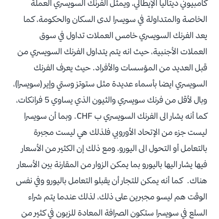
كامبيوني ديتاليا الإيطالي، ويمثل الفرنك السويسري العملة
الخاصة والمتداولة في سويسرا لدى السكان والحكومة، كما
يعد الفرنك السويسري خامس العملات تداول في سوق
العملات الأجنبية، حيث انه يتم يتداول الفرنك السويسري من
قبل العديد من المؤسسات والأفراد. حيث يعرف الفرنك
السويسري ايضا بأسماء عديدة مثل ستوتز وستي وإير (سويسرا)،
وبال لأقل من فرنك سويسري والثيون الذي يساوي 5 فرانكات،
كما أنه يشار الى الفرنك السويسري ب CHF. وبما أن سويسرا
ليست جزء من الإتحاد الأوروبي فلذلك هي ليست مجبرة
بالتعامل أو التحول الى اليورو، ومع ذلك إن الكثير من الأسعار
فيها يشار اليها باليورو بما يمكن الزوار من المقارنة بين الأسعار
هناك. كما أنه يمكن للتجار أن يقبلو التعامل باليورو وفي نفس
الوقت هم ليسو مجبرين على ذلك، لذلك عندما يتم شراء
السلع في سويسرا ستكون الصرافة المعادة للزبون في كثير من