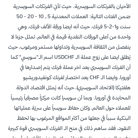
الأحيان بالفرنكات السويسرية. حيث تأتي الفرنكات السويسرية
ضمن الفئات التالية: العملات المعدنية 5 ـ 10 - 20 - 50
سنت و1-2-5 فرنك، حيث أنه ايضا ورقة الألف فرنك، وهي
واحدة من أعلى الورقات النقدية قيمة في العالم، تمثل جزءا لا
ينفصل من الثقافة السويسرية وتداولها مستمر ومرغوب، حيث
يُطلق ايضا على زوج عملة الـ USDCHF اسم الـ"سويسي" كما
أن الفرنك السويسري يعد آخر عملة فرنك يتم إصدارها في
أوروبا، وايضا الـ CHF يعد اختصار لفرنك كونفيدوريشيو
هلفتيكا (الاتحاد السويسري)، حيث أنه يُمثل اقتصاد الدولة
المحايدة في أوروبا. وبما أن سويسرا كانت مركزاً مصرفياً رئيسياً
للعملاء حول العالم، وكان حفاظ سويسراً على سريّة عملياتها
البنكية سبباً في جعلها من أكثر المواقع المرغوب بها لحفظ
النقود، فقد ساهم ذلك في منح الـ الفرنك السويسري قوة كبيرة