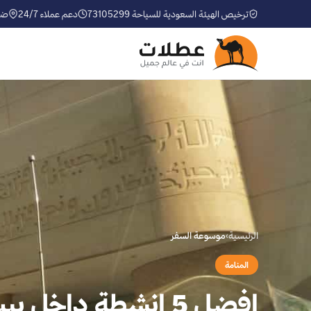
ترخيص الهيئة السعودية للسياحة 73105299
دعم عملاء 24/7
ضم
الرئيسية
›
موسوعة السفر
المنامة
افضل 5 انشطة داخل بيت القران البحرين