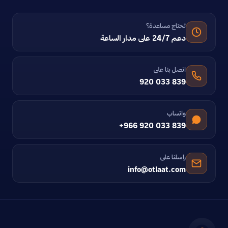
تحتاج مساعدة؟
دعم 24/7 على مدار الساعة
اتصل بنا على
920 033 839
واتساب
+966 920 033 839
راسلنا على
info@otlaat.com