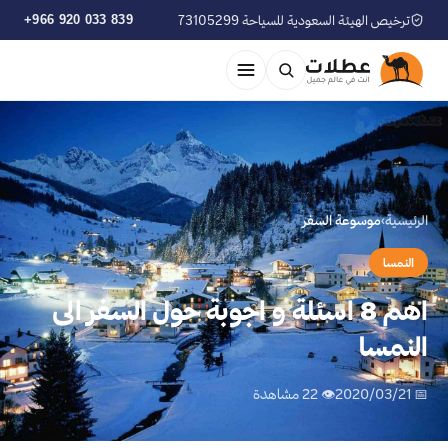
ترخيص الهيئة السعودية للسياحة 73105299
+966 920 033 839
الرئيسية
›
موسوعة السفر
النمسا
اهم 8 اسئلة و اجوبة حول السفر الى
النمسا
📅 2020/03/21
👁 22 مشاهدة