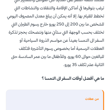
ترغب بتوفرها في أماكن الإقامة والتنقلات والنشاطات التي
تخطط للقيام بها، إلا أنه يمكن أن يبلغ معدل المصروف اليومي
للشخص ما بين 200 إلى 250 يورو خارج رسوم الطيران التي
تختلف بحسب الوجهة التي ستأتي منها وننصحك بحجز تذكرة
السفر الى النمسا بعيداً عن مواسم الذروة السياحية أو
العطلات الرسمية أما بخصوص رسوم التأشيرة فتكلف
للبالغين حوالى 60 يورو، وللأطفال ما بين عمر السادسة حتى
الثانية عشر تكلف 35 يورو.
ما هي أفضل أوقات السفر الى النمسا ؟
من عطلات