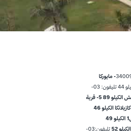
2- مايوركا
تليفون: 03-41725644- ديار الكيلو 44 تليفون: 03-
5- قرية
تليفون:03-