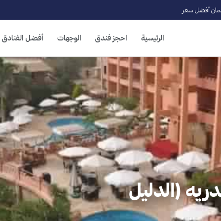
ان أفضل سعر
الرئيسية
احجز فندق
الوجهات
أفضل الفنادق
دريه (الدليل