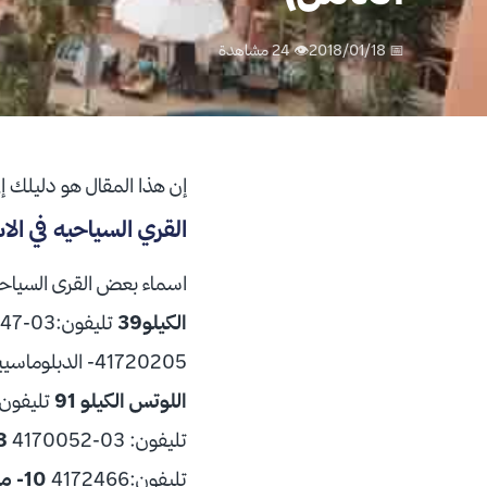
📅 2018/01/18
👁 24 مشاهدة
إن هذا المقال هو دليلك إل
القري السياحيه في الا
اسماء بعض القرى السياحي
الكيلو39
تليفون:03-3404747
41720205- الدبلوماسيين الكيلو 45 تليفون:03-4151015 / 03-
اللوتس الكيلو 91
تليفون: 046-6118
تليفون: 03-4170052
8- قرية جولدن بيت
تليفون:4172466
10- مراقيا- هليتون مراقيا الكيلو 50