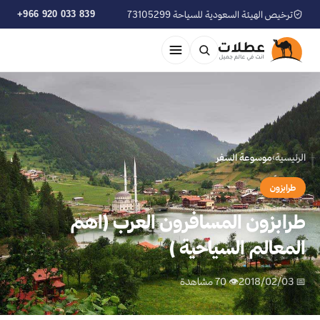
ترخيص الهيئة السعودية للسياحة 73105299
+966 920 033 839
الرئيسية
›
موسوعة السفر
طرابزون
طرابزون المسافرون العرب (اهم
المعالم السياحية )
📅 2018/02/03
👁 70 مشاهدة