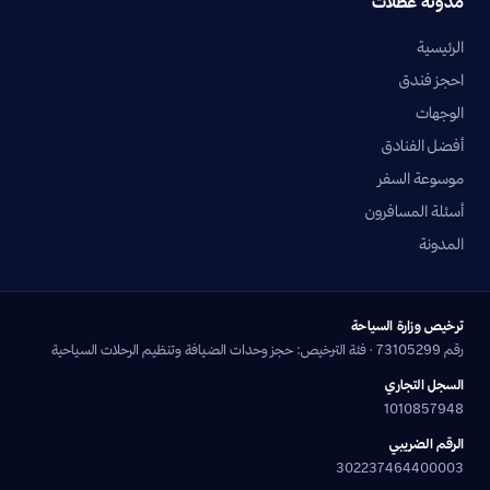
مدونة عطلات
الرئيسية
احجز فندق
الوجهات
أفضل الفنادق
موسوعة السفر
أسئلة المسافرون
المدونة
ترخيص وزارة السياحة
رقم 73105299 · فئة الترخيص: حجز وحدات الضيافة وتنظيم الرحلات السياحية
السجل التجاري
1010857948
الرقم الضريبي
302237464400003