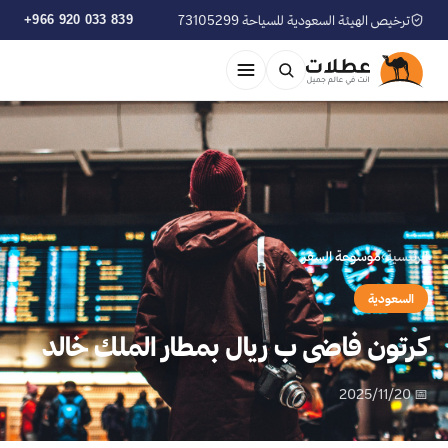
ترخيص الهيئة السعودية للسياحة 73105299
+966 920 033 839
الرئيسية
›
موسوعة السفر
السعودية
كرتون فاضى ب ريال بمطار الملك خالد
📅 2025/11/20