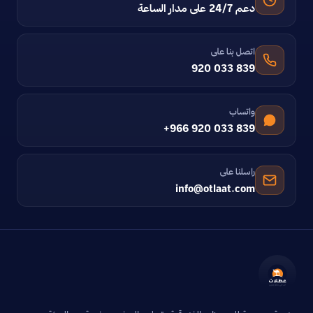
دعم 24/7 على مدار الساعة
اتصل بنا على
920 033 839
واتساب
+966 920 033 839
راسلنا على
info@otlaat.com