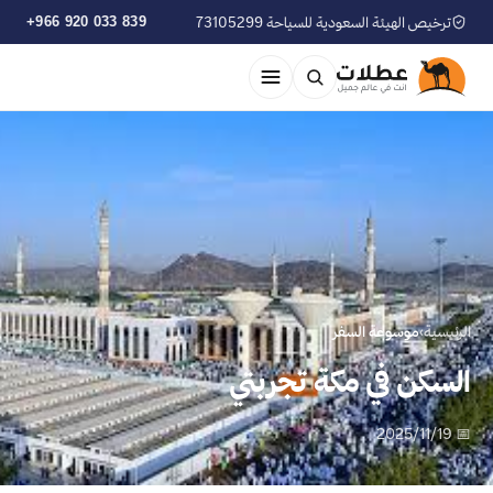
ترخيص الهيئة السعودية للسياحة 73105299
+966 920 033 839
الرئيسية
›
موسوعة السفر
السكن في مكة تجربتي
📅 2025/11/19