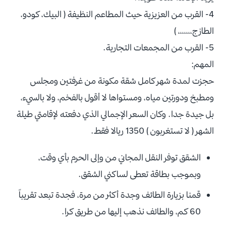
4- القرب من العزيزية حيث المطاعم النظيفة ( البيك، كودو،
الطازج،،،،،،، )
5- القرب من المجمعات التجارية.
المهم:
حجزت لمدة شهر كامل شقة مكونة من غرفتين ومجلس
ومطبخ ودورتين مياه، ومستواها لا أقول بالفخم، ولا بالسيء،
بل جيدة جدا. وكان السعر الإجمالي الذي دفعته لإقامتي طيلة
الشهر ( لا تستغربون ) 1350 ريالا فقط.
الشقق توفر النقل المجاني من وإلى الحرم بأي وقت،
وبموجب بطاقة تعطى لساكني الشقق.
قمنا بزيارة الطائف وجدة أكثر من مرة، فجدة تبعد تقريباً
60 كم، والطائف نذهب إليها من طريق كرا.