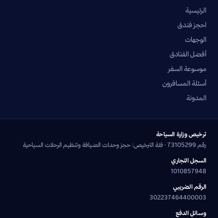
الرئيسية
احجز فندق
الوجهات
أفضل الفنادق
موسوعة السفر
أسئلة المسافرون
المدونة
ترخيص وزارة السياحة
رقم 73105299 · فئة الترخيص: حجز وحدات الضيافة وتنظيم الرحلات السياحية
السجل التجاري
1010857948
الرقم الضريبي
302237464400003
وسائل الدفع