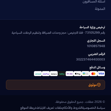
أسئلة المسافرون
المدونة
ترخيص وزارة السياحة
رقم 73105299 · فئة الترخيص: حجز وحدات الضيافة وتنظيم الرحلات السياحية
السجل التجاري
1010857948
الرقم الضريبي
302237464400003
وسائل الدفع
موثوق
© 2026 عطلات. جميع الحقوق محفوظة.
سياسة الخصوصية
الشروط والأحكام
ملفات تعريف الارتباط
خريطة الموقع