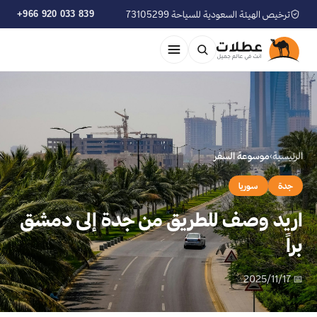
ترخيص الهيئة السعودية للسياحة 73105299
+966 920 033 839
الرئيسية
›
موسوعة السفر
جدة
سوريا
اريد وصف للطريق من جدة إلى دمشق
براً
📅 2025/11/17