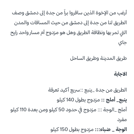
أرغب من الإخوة الذين سافروا براً من جدة إلى دمشق وصف
الطريق لنا من جدة إلى دمشق من حيث المسافات والمدن
التي تمر بها ونظافة الطريق وهل هو مزدوج أم مسار واحد رايح
جاي
طريق المدينة وطريق الساحل
الاجابة
الطريق من جدة _ينبع ::سريع أكيد تعرفة
ينبع_ أملج ::
مزدوج بطول 140 كيلو
أملج _الوجة ::: مزدوج في حدود 50 كيلو ومن بعدة 110 كيلو
مفرد
الوجة _ ضباء:::
مزدوج بطول 150 كيلو