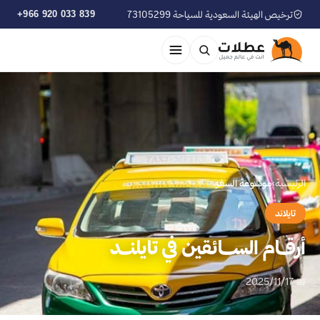
ترخيص الهيئة السعودية للسياحة 73105299
+966 920 033 839
الرئيسية
›
موسوعة السفر
تايلاند
أرقــام الســـائقين في تايلنــد
📅 2025/11/17