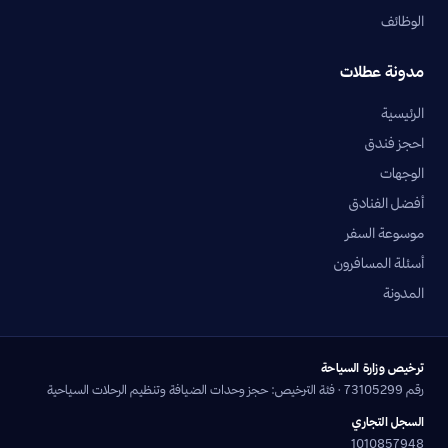
الوظائف
مدونة عطلات
الرئيسية
احجز فندق
الوجهات
أفضل الفنادق
موسوعة السفر
أسئلة المسافرون
المدونة
ترخيص وزارة السياحة
رقم 73105299 · فئة الترخيص: حجز وحدات الضيافة وتنظيم الرحلات السياحية
السجل التجاري
1010857948