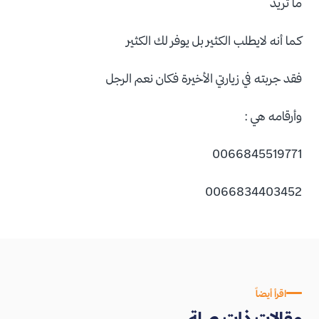
ما تريد
كما أنه لايطلب الكثير بل يوفر لك الكثير
فقد جربته في زيارتي الأخيرة فكان نعم الرجل
وأرقامه هي :
0066845519771
0066834403452
اقرأ أيضاً
مقالات ذات صلة