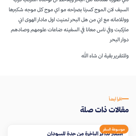
السيف لان الموج كسرنا بصراحه مو اي موج كل موجه شكبرها
ووللامانه مع اني من هل البحر تمنيت اول مادار الهوى اني
ماركبت وفي ناس معانا في السفينه ضاعات علومهم وصادهم
دوار البحر
وللتقرير بقية ان شاء الله
اقرأ أيضاً
مقالات ذات صلة
موسوعة السفر
اسعار تذاكر الباخرة من جدة للسودان