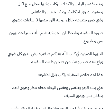
ويتم تقديم الواين والكعك للركاب وفيها محل يبيع اكل
ومشروبات وفي امكانية لروية الحيتان والدلافين
وذي صور متنوعه خلال الرحله اللي مدتها 3 ساعات وشوي
صوره للسفينه ويلاحظ ان الجو فيه غيم الله يستر لحد يهون
بس ومايروح
انتبهوا للصوره في كلب الله يعزكم صغير عايش الدور كل شوي
وراح قعد صدر وهذا من ضمن طاقم السفينه
هذا احد طاقم السفينه راكب ينزل الاشرعه
هني بداء الجو يعتفس وعفس الرحله معاه مطر وهوى لحد
ينخش بس ويدور السيف
ذي صوره لفندقنا من البحر ويلاحظ ان نوخذة المركب قرب