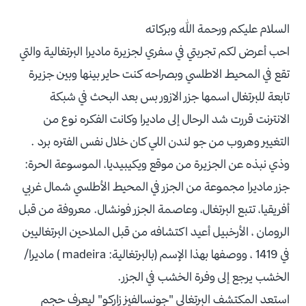
السلام عليكم ورحمة الله وبركاته
احب أعرض لكم تجربتي في سفري لجزيرة ماديرا البرتغالية والتي
تقع في المحيط الاطلسي وبصراحه كنت حاير بينها وبين جزيرة
تابعة للبرتغال اسمها جزر الازور بس بعد البحث في شبكة
الانترنت قررت شد الرحال إلى ماديرا وكانت الفكره نوع من
التغيير وهروب من جو لندن اللي كان خلال نفس الفتره برد .
وذي نبذه عن الجزيرة من موقع ويكيبيديا، الموسوعة الحرة:
جزر ماديرا مجموعة من الجزر في المحيط الأطلسي شمال غربي
أفريقيا، تتبع البرتغال، وعاصمة الجزر فونشال. معروفة من قبل
الرومان ، الأرخبيل أعيد اكتشافه من قبل الملاحين البرتغاليين
في 1419 ، ووصفها بهذا الإسم (بالبرتغالية: madeira ) ماديرا/
الخشب يرجع إلى وفرة الخشب في الجزر.
استعد المكتشف البرتغالي "جونسالفيز زاركو" ليعرف حجم