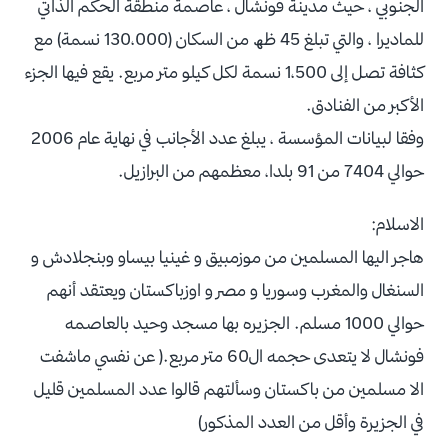
الجنوبي ، حيث مدينة فونشال ، عاصمة منطقة الحكم الذاتي
للماديرا ، والتي تبلغ 45 ظھ من السكان (130،000 نسمة) مع
كثافة تصل إلى 1،500 نسمة لكل كيلو متر مربع. يقع فيها الجزء
الأكبر من الفنادق.
وفقا لبيانات المؤسسة ، يبلغ عدد الأجانب في نهاية عام 2006
حوالي 7404 من 91 بلدا، معظمهم من البرازيل.
الاسلام:
هاجر اليها المسلمين من موزمبيق و غينيا بيساو وبنجلادش و
السنغال والمغرب وسوريا و مصر و اوزباكستان ويعتقد أنهم
حوالي 1000 مسلم. الجزيره بها مسجد وحيد بالعاصمه
فونشال لا يتعدى حجمه ال60 متر مربع.( عن نفسي ماشفت
الا مسلمين من باكستان وسألتهم قالوا عدد المسلمين قليل
في الجزيرة وأقل من العدد المذكور)