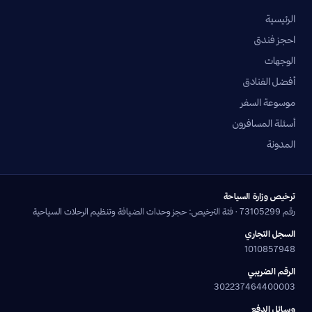
الرئيسية
احجز فندق
الوجهات
أفضل الفنادق
موسوعة السفر
أسئلة المسافرون
المدونة
ترخيص وزارة السياحة
رقم 73105299 · فئة الترخيص: حجز وحدات الضيافة وتنظيم الرحلات السياحية
السجل التجاري
1010857948
الرقم الضريبي
302237464400003
وسائل الدفع