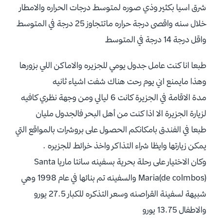
شرق اسيا بكثير وذي صوره لمتوسط درجات الحراره والامطار
خلال سنه واقصى درجة حراره ماتتجاوز 25 درجة في المتوسط
واقل درجة 14 درجة في المتوسط
طبعا انا كنت عامل جدول يومي للجزيره والاماكن اللي بزورها
وهذا مايمنع اني يوم رحت هناك شفت اشياء ثانيه
مدة الاقامة في الجزيرة كانت 6 ليالي ومن وجهة نظري كافيه
لزيارة الجزيرة الا اذا كنت من أهل البحر فالجدول مليان
طبعا في الفندق بامكانكم الحصول على بروشرات بالمواقع التي
يمكن زيارتها وايظا شراء التذاكر واخذ خرائط للجزيره .
وكان الاختيار على رحلة بحرية بسفينه سانتا ماريا Santa
Maria(de colmbos) والسفينه تم بنائها في عام 1998 وهي
شبيهة لسفينة القراصنه وسعر التذكره للكبار 27.5 يورو
والاطفال 13.75 يورو