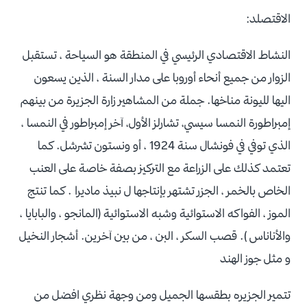
الاقتصلد:
النشاط الاقتصادي الرئيسي في المنطقة هو السياحة ، تستقبل
الزوار من جميع أنحاء أوروبا على مدار السنة ، الذين يسعون
اليها لليونة مناخها. جملة من المشاهير زارة الجزيرة من بينهم
إمبراطورة النمسا سيسي، تشارلز الأول، آخر إمبراطور في النمسا ،
الذي توفي في فونشال سنة 1924 ، أو ونستون تشرشل. كما
تعتمد كذلك على الزراعة مع التركيز بصفة خاصة على العنب
الخاص بالخمر ، الجزر تشتهر بإنتاجها ل نبيذ ماديرا . كما تنتج
الموز ، الفواكه الاستوائية وشبه الاستوائية (المانجو ، والبابايا ،
والأناناس ). قصب السكر ، البن ، من بين آخرين. أشجار النخيل
و مثل جوز الهند
تتمير الجزيره بطقسها الجميل ومن وجهة نظري افضل من