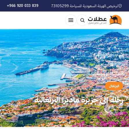
ترخيص الهيئة السعودية للسياحة 73105299
+966 920 033 839
الرئيسية
›
موسوعة السفر
البرتغال
رحلة إلى جزيرة ماديرا البرتغالية
📅 2025/11/20