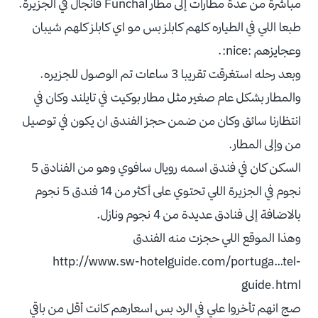
مباشرة من عدة مطارات إلى مطار Funchal فانجال في الجزيرة.
طبعا اللي في الطياره كلهم كابلز بس مو اي كابلز كلهم شيبان
وعجايزهم :nice:.
وبعد رحله استغرقت تقريبا 3 ساعات تم الوصول للجزيره.
والمطار بشكل عام صغير مثل مطار بوكيت في تايلند وكان في
انتظارنا سائق وكان من ضمن حجز الفندق ان يكون في توصيل
من وإلى المطار.
السكن كان في فندق اسمه رويال سافوي وهو من الفنادق 5
نجوم في الجزيرة اللي تحتوي على أكثر من 14 فندق 5 نجوم
بالاضافة إلى فنادق عديدة من 4 نجوم ونازل.
وهذا الموقع اللي حجزت منه الفندق
http://www.sw-hotelguide.com/portuga…tel-
guide.html
صج انهم تأخروا علي في الرد بس اسعارهم كانت أقل من باقي