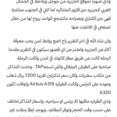
وذي صوره لموقع الجزيره من جوجل ويلاحظ في الشمال
الغربي للجزيره جزر الازور المتناثره اما التي في الجنوب مباشرة
فهي جزر الكناري وبصراحه ماتشجع الواحد يروح لها من خلال
تصفحي في الانترنت عنها
وان شاء الله في اخر التقرير راح اضع روابط لمن يحب معرفة
أكثر عن الجزيره واعتذر عن اي قصور سيكون في التقرير مقدما
الرحله كانت عن طريق مطار كاتوك في لندن وكانت الرحلة
مباشرة على الطيران البرتغالي واللي اسمهTAP ، وخذت التذاكر
من مكتب سفريات وكان سعر تذكرتين تقريبا 7200 ريال ذهاب
وعوده على البزنس وكانت الطياره Airbus A319 واوقات تكون
A320
وذي الطياره مافيها الا بزنس او سياحيه، واسعار التذاكر تختلف
على حسب وقت الحجز وتوفر المقاعد، ويوجد ايظا رحلات غير