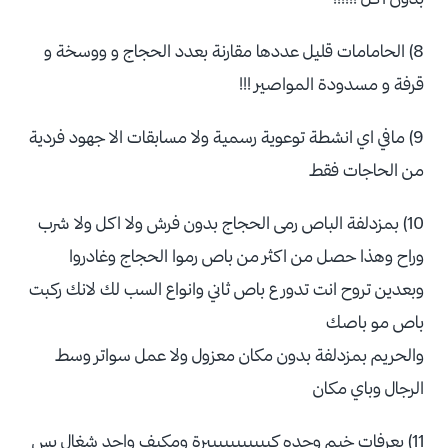
8) الحامامات قليل عددها مقارنة بعدد الحجاج و ووسخة و
قرفة و مسدودة المواصير !!!
9) مافي اي انشطة توعوية رسمية ولا مسابقات الا جهود فردية
من الحاجات فقط
10) بمزدلفة الباص رمى الحجاج بدون فرش ولا اكل ولا شرب
وراح وهذا حصل من اكثر من باص رموا الحجاج وغادروا
وبعدين تروح انت تدور ع باص ثاني وانواع السب لك لانك ركبت
باص مو باصك
والحريم بمزدلفة بدون مكان معزول ولا عمل سواتر وسط
الرجال وباي مكان
11) بعرفات خيم وحده كبييييييييييرة ومكيف واحد شغال بس