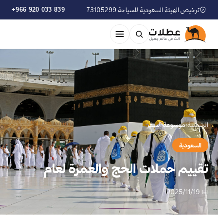
ترخيص الهيئة السعودية للسياحة 73105299
+966 920 033 839
الرئيسية
›
موسوعة السفر
السعودية
تقييم حملات الحج والعمرة لعام
📅 2025/11/19