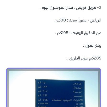
2- طريق خريص : مدار الموضوع اليوم .
الرياض - مفرق سعد : 90كم .
من المفرق للهفوف : 195كم .
يبلغ الطول :
285كم طول الطريق ..