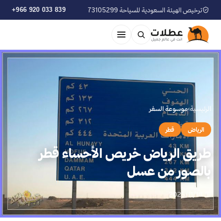
ترخيص الهيئة السعودية للسياحة 73105299
+966 920 033 839
الرئيسية
›
موسوعة السفر
الرياض
قطر
طريق الرياض خريص الأحساء قطر
بالصور من عسل
📅 2025/11/18