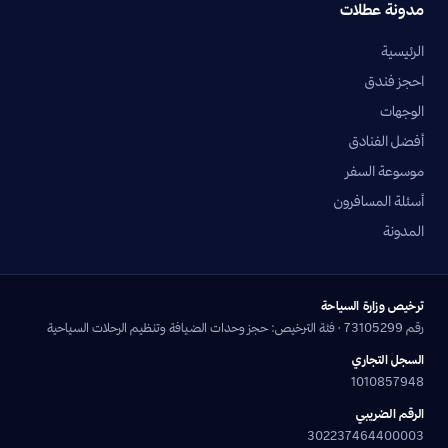
مدونة عطلات
الرئيسية
احجز فندق
الوجهات
أفضل الفنادق
موسوعة السفر
أسئلة المسافرون
المدونة
ترخيص وزارة السياحة
رقم 73105299 · فئة الترخيص: حجز وحدات الضيافة وتنظيم الرحلات السياحية
السجل التجاري
1010857948
الرقم الضريبي
302237464400003