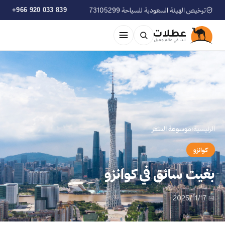
ترخيص الهيئة السعودية للسياحة 73105299
+966 920 033 839
الرئيسية
›
موسوعة السفر
كوانزو
بغيت سائق في كوانزو
📅 2025/11/17