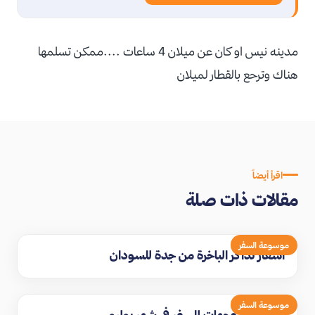
مدينه نيس او كان عن ميلان 4 ساعات ....ممكن تسلمها
هناك وترحع بالقطار لميلان
اقرأ أيضاً
مقالات ذات صلة
موسوعة السفر
اسعار تذاكر الباخرة من جدة للسودان
موسوعة السفر
افضل 10 وجهات للسفر في شهر يوليو