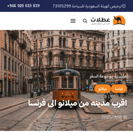
ترخيص الهيئة السعودية للسياحة 73105299
+966 920 033 839
الرئيسية
›
موسوعة السفر
فرنسا
ميلانو
اقرب مدينه من ميلانو الى فرنسا
📅 2025/11/18