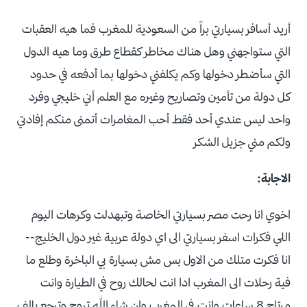
أريد أسافر بسيارتي براً من السعودية للمغرب فما هيه العقبات
التي ستواجهني وهل هناك مخاطر كقطاع طرق وما هيه الدول
التي سأضطر دخولها وكم يكلفني دخولها بما أدفعه في حدود
كل دولة من تأمين وتصاريح وغيره مع العلم أني خليجي وفرد
واحد ليس عندي أحد فقط أحب المغامرات أتمنى منكم إفادتي
ولكم مني جزيل الشكر
الاجابة:
اخوي انا رحت مصر بسيارتي الخاصة وتبهدلت وكرهات اليوم
اللي فكرات اسفر بسيارتي الى اي دولة عربية غير دول الخليج--
انا فكرت متلك من الاول بس مش بسيارة بي الباخرة وطلع ما
فية رحلات الى المغرب ادا انت لحالك روح في الطيارة وانت
مرتاح 8 ساعات وانت في المغرب وان شاء الله تروح وترجع بالف