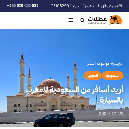
ترخيص الهيئة السعودية للسياحة 73105299
+966 920 033 839
الرئيسية
›
موسوعة السفر
السعودية
المغرب
أريد أسافر من السعودية للمغرب
بالسيارة
📅 2025/11/17