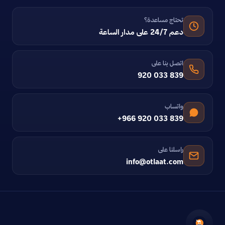
تحتاج مساعدة؟
دعم 24/7 على مدار الساعة
اتصل بنا على
920 033 839
واتساب
+966 920 033 839
راسلنا على
info@otlaat.com