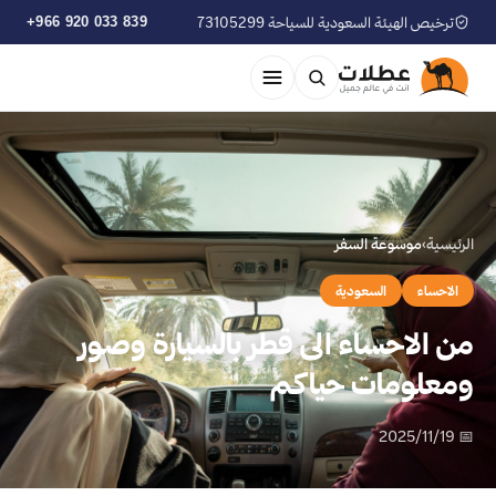
ترخيص الهيئة السعودية للسياحة 73105299
+966 920 033 839
الرئيسية
›
موسوعة السفر
الاحساء
السعودية
من الاحساء الى قطر بالسيارة وصور
ومعلومات حياكم
📅 2025/11/19