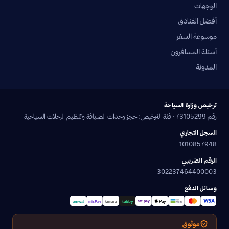
الوجهات
أفضل الفنادق
موسوعة السفر
أسئلة المسافرون
المدونة
ترخيص وزارة السياحة
رقم 73105299 · فئة الترخيص: حجز وحدات الضيافة وتنظيم الرحلات السياحية
السجل التجاري
1010857948
الرقم الضريبي
302237464400003
وسائل الدفع
موثوق