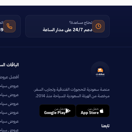
تحتاج مساعدة؟
اتص
دعم 24/7 على مدار الساعة
39
الباقات الس
أفضل عروض 
عروض سياحية
منصة سعودية للحجوزات الفندقية وتجارب السفر.
عروض سياحي
مرخصة من الهيئة السعودية للسياحة منذ 2014.
عروض سياحية
حمّل من
حمّل من
عروض سياحي
Google Play
App Store
عروض سياحية
تابعنا
عروض سياحية