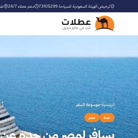
ترخيص الهيئة السعودية للسياحة 73105299
دعم عملاء 24/7
ضم
الرئيسية
›
موسوعة السفر
جدة
مصر
بسافر لمصر من جده عن ط