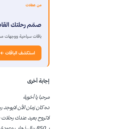
من عطلات
صمّم رحلتك القا
باقات سياحية ووجهات مخ
استكشف الباقات ←
إجابة أخرى
مرحبا يا أخوية
ده كان زمان الأن لايوجد 
لاتروح بعيد عندك رحلات يو
بــ850 ريال ذهاب وعودة