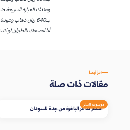
وعندك العبارة السريعة ضب
بــ640 ريال ذهاب وعودة
أنا انصحك بالطيران لو كن
اقرأ أيضاً
مقالات ذات صلة
موسوعة السفر
اسعار تذاكر الباخرة من جدة للسودان