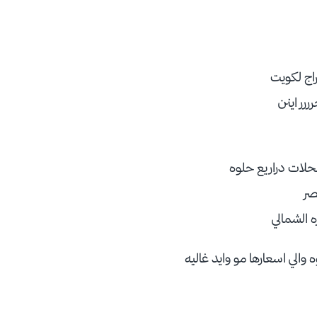
اج لكويت
رر اينن
لات دراريع حلوه
صر
 الشمالي
 والي اسعارها مو وايد غاليه