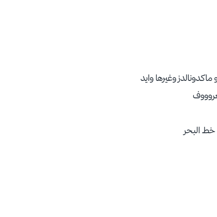
 ماكدونالدز وغيرها وايد
عروووف
 خط البحر