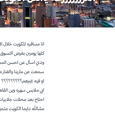
📅 2025/11/19
انا مسافره للكويت خلال الا
كلها يومين بغرض التسوق
ودي اسأل عن احسن المج
سمعت عن مارينا والفنار 
او فيه غيرهم؟؟؟؟؟؟؟؟؟
ابي ملابس سهره وين الق
احتاج بعد محلات جلابيا
مشالله دايما الكويت متمي