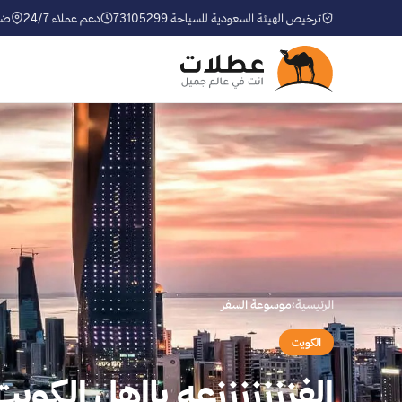
ترخيص الهيئة السعودية للسياحة 73105299
دعم عملاء 24/7
ضم
الرئيسية
›
موسوعة السفر
الكويت
الفزززززززعه يااهل الكويت