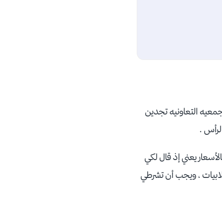
معيه التعاونيه تجدين
لرأس .
سعار يعني إذ قال لكي
لابيات ، ويجب أن تشرطي