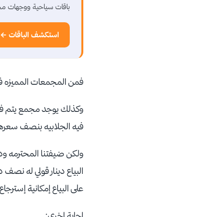
باقات سياحية ووجهات مخ
استكشف الباقات ←
فمن المجمعات المميزه في
وكذلك يوجد مجمع يتم فيه
فيه الجلابيه بنصف سعرها
ولكن ضيفتنا المحترمه ود
البياع دينار قولي له نصف
على البياع إمكانية إسترجاع
اجابة اخرى: