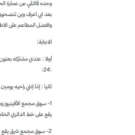
وحده قالتلي عن عمارة الح
بعد ابي اعرف وين تنصحو
وافضل المطاعم على الاط
الاجابة:
أولا : عندي مشاركه بعنون
:24:
ثانيا : إذا إنتي راحيه يو
1- سوق مجمع الأفينيوز وهو أضخم سوق بالشرق الأوسط للماركات الأجنبيه والملابس الأوربيه
يقع على خط الدائري الخ
2- سوق مجمع شرق يقع بمطقة شرق على شارع الخليج .