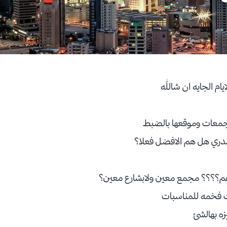
يام الجايه ان شالله
معات وموقعها بالضبط
مدري هل هم الافضل فعلا؟
اهم؟؟؟؟ مجمع معين ولابشارع معين؟
ت فخمه للمناسبات
زه بهالشئ