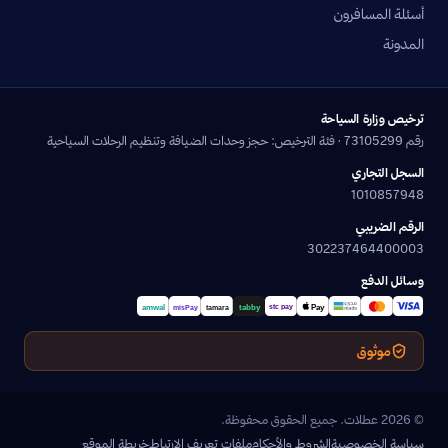
أسئلة المسافرون
المدونة
ترخيص وزارة السياحة
رقم 73105299 · فئة الترخيص: حجز وحدات الضيافة وتنظيم الرحلات السياحية
السجل التجاري
1010857948
الرقم الضريبي
302237464400003
وسائل الدفع
موثوق
© 2026 عطلات. جميع الحقوق محفوظة.
سياسة الخصوصية
الشروط والأحكام
ملفات تعريف الارتباط
خريطة الموقع