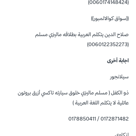
(0060174148424)
((سواق كوالالمبور))
صلاح الدين يتكلم العربية بطلاقه ماليزي مسلم
(0060122352273)
اجابة أخرى
سيلانجور
ذو الكفل ( مسلم ماليزي خلوق سيارته تاكسي أزرق بروتون
عائلية لا يتكلم اللغة العربية )
0172871482 / 0178850411
لنكاوي