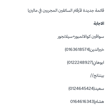
قائمة جديدة لأرقام السائقين المجربين في ماليزيا
الاجابة
سواقين كوالالمبور+سيلانجور
خيرالدين(0163618574)
ابوهاني(0122248927)
بيننانج//
سعيد(0124645424)
هشام(0164616343