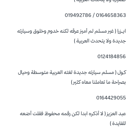
0164658363 / 019492786
ايــزرا ( غير مسلم لم أميز عرقه لكنه خدوم وخلوق وسيارته
جديدة ولا يتحدث العربية )
0124184856
كــول ( مسلم سيارته جديدة لغته العربية متوسطة وحيال
بصراحة ما تعاملنا معاه كثير )
0164429055
عبد العزيز ( لا أذكره ابدا لكن رقمه محفوظ فقلت أضعه
للفايدة )