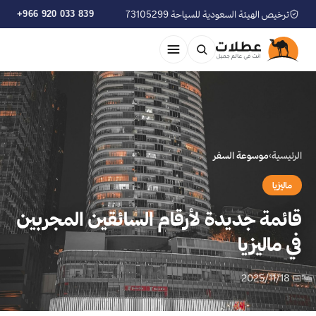
ترخيص الهيئة السعودية للسياحة 73105299
+966 920 033 839
الرئيسية
›
موسوعة السفر
ماليزيا
قائمة جديدة لأرقام السائقين المجربين
في ماليزيا
📅 2025/11/18